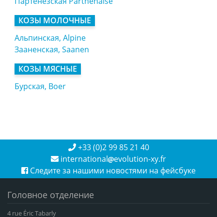
Партенезская Parthenaise
КОЗЫ МОЛОЧНЫЕ
Альпинская, Alpine
Зааненская, Saanen
КОЗЫ МЯСНЫЕ
Бурская, Boer
+33 (0)2 99 85 21 40
international
evolution-xy.fr
Следите за нашими новостями на фейсбуке
Головное отделение
4 rue Éric Tabarly