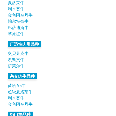
夏洛莱牛
利木赞牛
金色阿奎丹牛
帕尔特奈牛
巴萨迪斯牛
草原红牛
广适性肉用品种
奥贝莱克牛
嘎斯贡牛
萨莱尔牛
杂交肉牛品种
茵哈 95牛
超级夏洛莱牛
利木赞牛
金色阿奎丹牛
奶山羊品种