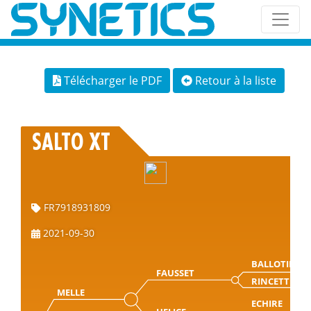
Télécharger le PDF
Retour à la liste
SALTO XT
FR7918931809
2021-09-30
BALLOTIN
FAUSSET
RINCETTE
MELLE
ECHIRE