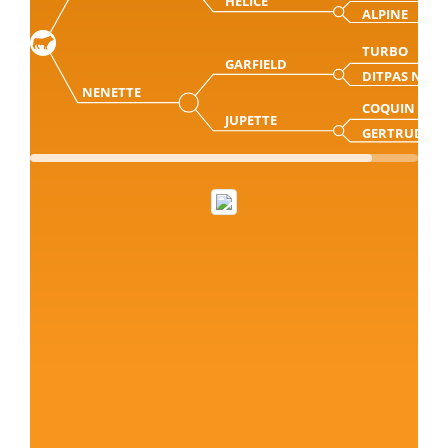
HELICE
ALPINE
TURBO
GARFIELD
DITPAS NON
NENETTE
COQUIN
JUPETTE
GERTRUDE