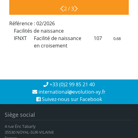
2
/
3
Référence :
02/2026
Facilités de naissance
IFNXT
Facilité de naissance
107
0.68
en croisement
+33 (0)2 99 85 21 40
international
evolution-xy.fr
Suivez-nous sur Facebook
Siège social
4 rue Éric Tabarly
35530 NOYAL-SUR-VILAINE
France