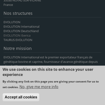
35530 NOYAL-SUR-VILAINE
France
Nos structures
EVOLUTION
EVOLUTION International
EVOLUTION Deutschland
EVOLUTION Iberica
TAURUS EVOLUTION
Notre mission
EVOLUTION International est le premier exportateur français de
génétique bovine et caprine, fournisseur d'avance génétique depuis
plus de 60 ans.
We use cookies on this site to enhance your user
experience
2021 © EVOLUTION International -
Mentions légales et conditions
By clicking any link on this page you are giving your consent for us to
d'utilisation
-
Politique de cookies
-
Conditions générales de vente
No, give me more info
set cookies.
Accept all cookies