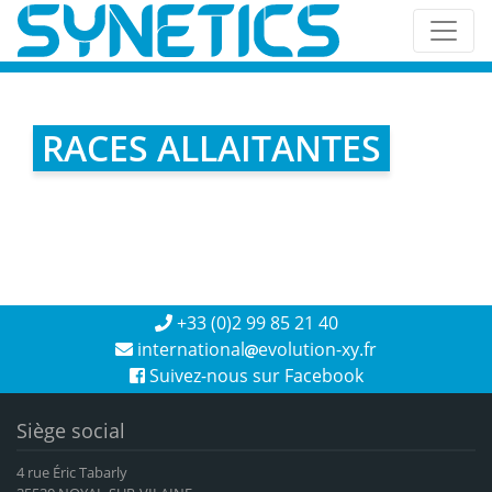
RACES ALLAITANTES
+33 (0)2 99 85 21 40
international
evolution-xy.fr
Suivez-nous sur Facebook
Siège social
4 rue Éric Tabarly