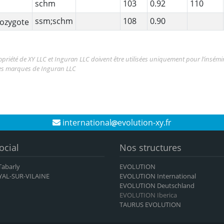
schm
103
0.92
110
ssm;schm
108
0.90
priété de XY LLC et Inguran LLC doivent être utilisées uniquement pour l’insémi
des marques de Inguran LLC
international
evolution-xy.fr
ocial
Nos structures
 Tabarly
EVOLUTION
YAL-SUR-VILAINE
EVOLUTION International
EVOLUTION Deutschland
EVOLUTION Iberica
TAURUS EVOLUTION