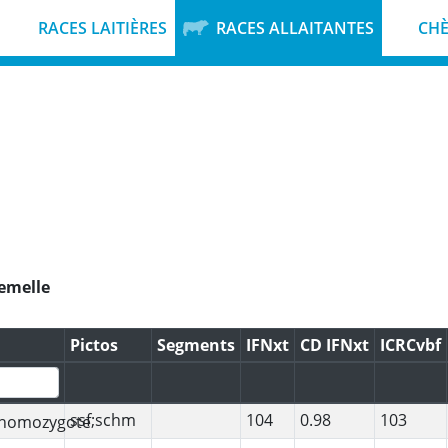
RACES LAITIÈRES
RACES ALLAITANTES
CHÈ
Pictos
Segments
IFNxt
CD IFNxt
ICRCvbf
ssf;schm
104
0.98
103