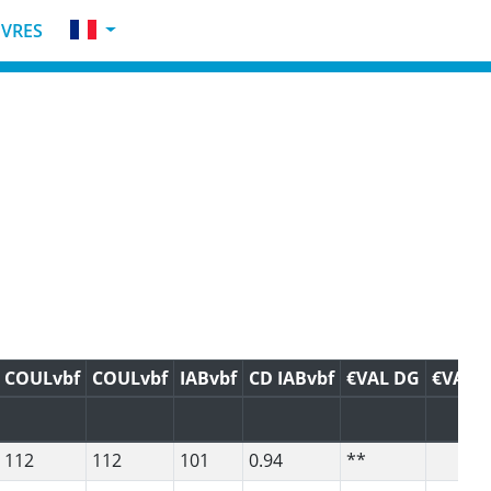
VRES
COULvbf
COULvbf
IABvbf
CD IABvbf
€VAL DG
€VAL F
112
112
101
0.94
**