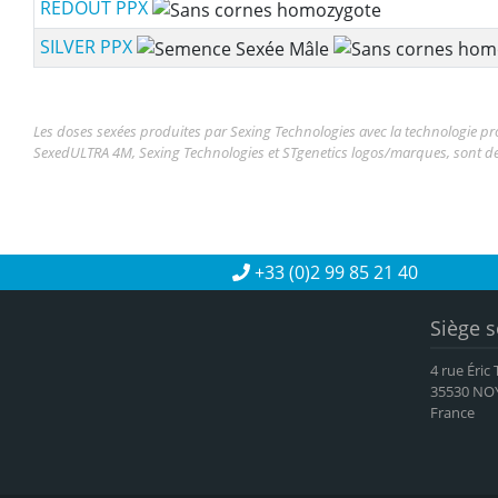
REDOUT PPX
SILVER PPX
Les doses sexées produites par Sexing Technologies avec la technologie pro
SexedULTRA 4M, Sexing Technologies et STgenetics logos/marques, sont 
+33 (0)2 99 85 21 40
Siège s
4 rue Éric
35530 NO
France