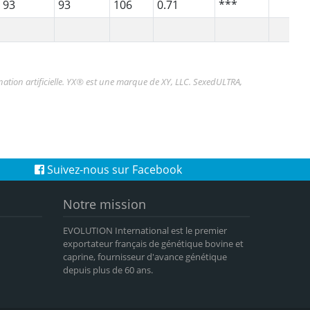
93
93
106
0.71
***
nation artificielle. YX® est une marque de XY, LLC. SexedULTRA,
Suivez-nous sur Facebook
Notre mission
EVOLUTION International est le premier
exportateur français de génétique bovine et
caprine, fournisseur d'avance génétique
depuis plus de 60 ans.