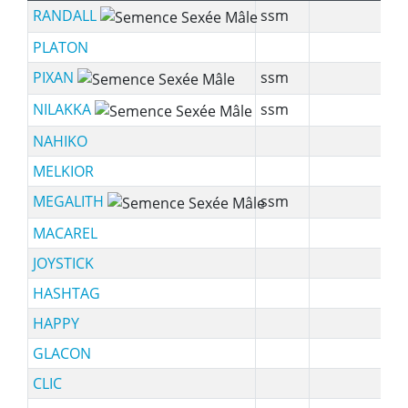
RANDALL
ssm
1
PLATON
1
PIXAN
ssm
1
NILAKKA
ssm
1
NAHIKO
1
MELKIOR
1
MEGALITH
ssm
1
MACAREL
1
JOYSTICK
9
HASHTAG
1
HAPPY
1
GLACON
1
CLIC
1