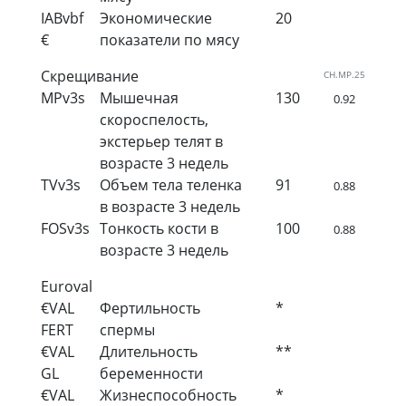
IABvbf
Экономические
20
€
показатели по мясу
Скрещивание
CH.MP.25
MPv3s
Мышечная
130
0.92
скороспелость,
экстерьер телят в
возрасте 3 недель
TVv3s
Объем тела теленка
91
0.88
в возрасте 3 недель
FOSv3s
Тонкость кости в
100
0.88
возрасте 3 недель
Euroval
€VAL
Фертильность
*
FERT
спермы
€VAL
Длительность
**
GL
беременности
€VAL
Жизнеспособность
*