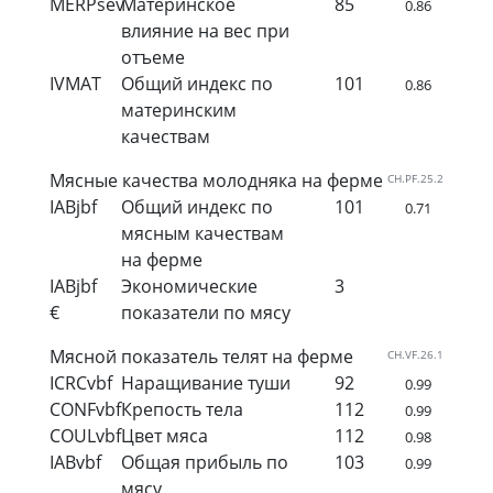
MERPsev
Материнское
85
0.86
влияние на вес при
отъеме
IVMAT
Общий индекс по
101
0.86
материнским
качествам
Мясные качества молодняка на ферме
CH.PF.25.2
IABjbf
Общий индекс по
101
0.71
мясным качествам
на ферме
IABjbf
Экономические
3
€
показатели по мясу
Мясной показатель телят на ферме
CH.VF.26.1
ICRCvbf
Наращивание туши
92
0.99
CONFvbf
Крепость тела
112
0.99
COULvbf
Цвет мяса
112
0.98
IABvbf
Общая прибыль по
103
0.99
мясу