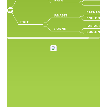
MAYA
BARNABE
JANABET
BOULE NEIG
PERLE
FARFADET
LIONNE
BOULE NEIG