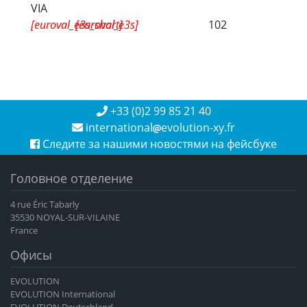
VIA
[euroval_e3s_short]
[euroval_e3s]
102
+33 (0)2 99 85 21 40
international
evolution-xy.fr
Следите за нашими новостями на фейсбуке
Головное отделение
4 rue Éric Tabarly
35530 NOYAL-SUR-VILAINE
France
Офисы
EVOLUTION
EVOLUTION International
EVOLUTION Deutschland