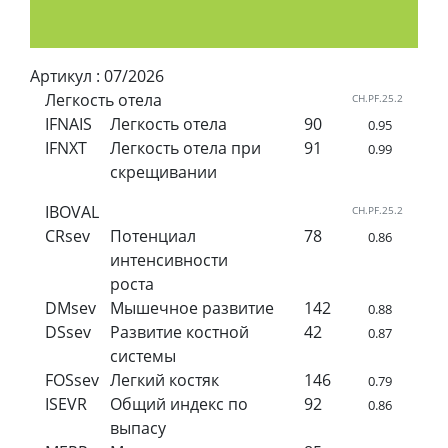
Артикул :
07/2026
Легкость отела
CH.PF.25.2
IFNAIS
Легкость отела
90
0.95
IFNXT
Легкость отела при
91
0.99
скрещивании
IBOVAL
CH.PF.25.2
CRsev
Потенциал
78
0.86
интенсивности
роста
DMsev
Мышечное развитие
142
0.88
DSsev
Pазвитие костной
42
0.87
системы
FOSsev
Легкий костяк
146
0.79
ISEVR
Общий индекс по
92
0.86
выпасу