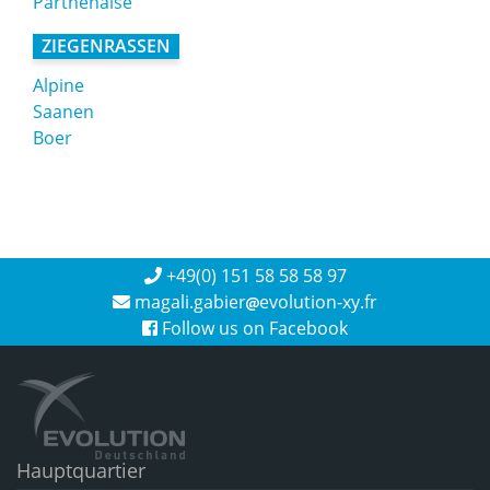
Parthenaise
ZIEGENRASSEN
Alpine
Saanen
Boer
+49(0) 151 58 58 58 97
magali.gabier
evolution-xy.fr
Follow us on Facebook
Hauptquartier