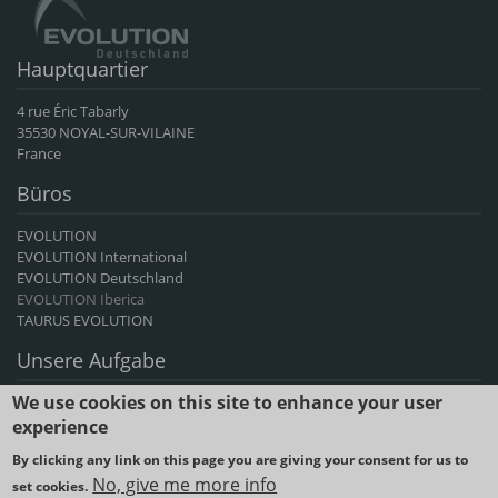
Hauptquartier
4 rue Éric Tabarly
35530 NOYAL-SUR-VILAINE
France
Büros
EVOLUTION
EVOLUTION International
EVOLUTION Deutschland
EVOLUTION Iberica
TAURUS EVOLUTION
Unsere Aufgabe
We use cookies on this site to enhance your user
EVOLUTION International ist der führende französische Exporteur von
Rinder- und Ziegengenetik und seit mehr als 60 Jahren ein Anbieter
experience
von genetischem Fortschritt.
By clicking any link on this page you are giving your consent for us to
No, give me more info
set cookies.