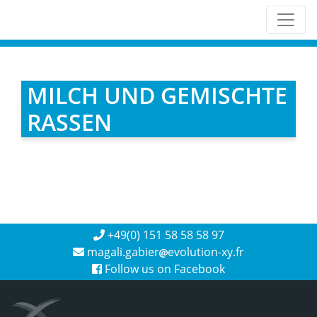
MILCH UND GEMISCHTE
RASSEN
+49(0) 151 58 58 58 97
magali.gabier
evolution-xy.fr
Follow us on Facebook