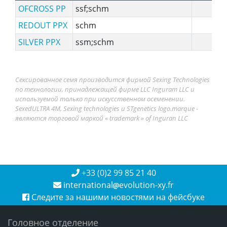
OFCROSS PP
ssf;schm
REDOUT PPX
schm
SILVER PPX
ssm;schm
Сексированное семя производится фирмой Sexing Technologies
по технологии, принадлежащей фирме LLC Inguram LLC и
используемой только при искусственном осеменении.
SexedULTRA 4M, Sexing technologies и STgenetics logo.marque -
являются торговой маркой « trademark » of Inguran LLC
+33 (0)2 99 85 21 40
international
evolution-xy.fr
Следите за нашими новостями на фейсбуке
Головное отделение