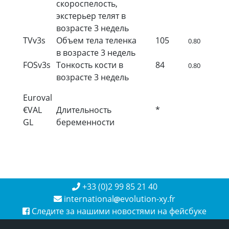
скороспелость,
экстерьер телят в
возрасте 3 недель
TVv3s
Объем тела теленка
105
0.80
в возрасте 3 недель
FOSv3s
Тонкость кости в
84
0.80
возрасте 3 недель
Euroval
€VAL
Длительность
*
GL
беременности
+33 (0)2 99 85 21 40
international
evolution-xy.fr
Следите за нашими новостями на фейсбуке