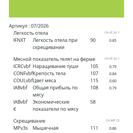
Артикул :
07/2026
Легкость отела
CH.VF.26.1
IFNXT
Легкость отела при
90
0.85
скрещивании
Мясной показатель телят на ферме
CH.VF.26.1
ICRCvbf
Наращивание туши
105
0.79
CONFvbf
Крепость тела
107
0.84
COULvbf
Цвет мяса
115
0.60
IABvbf
Общая прибыль по
108
0.79
мясу
IABvbf
Экономические
58
€
показатели по мясу
Скрещивание
CH.MP.25
MPv3s
Мышечная
111
0.86