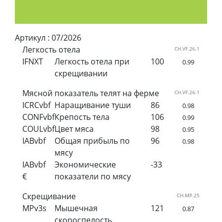
Артикул :
07/2026
Легкость отела
CH.VF.26.1
IFNXT
Легкость отела при
100
0.99
скрещивании
Мясной показатель телят на ферме
CH.VF.26.1
ICRCvbf
Наращивание туши
86
0.98
CONFvbf
Крепость тела
106
0.99
COULvbf
Цвет мяса
98
0.95
IABvbf
Общая прибыль по
96
0.98
мясу
IABvbf
Экономические
-33
€
показатели по мясу
Скрещивание
CH.MP.25
MPv3s
Мышечная
121
0.87
скороспелость,