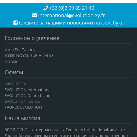
+33 (0)2 99 85 21 40
international
evolution-xy.fr
Следите за нашими новостями на фейсбуке
Головное отделение
4 rue Éric Tabarly
35530 NOYAL-SUR-VILAINE
France
Офисы
EVOLUTION
EVOLUTION International
EVOLUTION Deutschland
EVOLUTION Iberica
TAURUS EVOLUTION
Наша миссия
ЭВОЛЮСЬОН Интернасьональ, Evolution International, является
Европейским лидером в генетике по количеству пород крупного