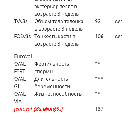
экстерьер телят в
возрасте 3 недель
TVv3s
Объем тела теленка
92
0.82
в возрасте 3 недель
FOSv3s
Тонкость кости в
106
0.82
возрасте 3 недель
Euroval
€VAL
Фертильность
**
FERT
спермы
€VAL
Длительность
***
GL
беременности
€VAL
Жизнеспособность
**
VIA
[euroval_e3s_short]
[euroval_e3s]
137