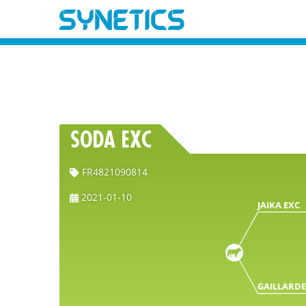
SODA EXC
FR4821090814
2021-01-10
JAIKA EXC
GAILLARDE