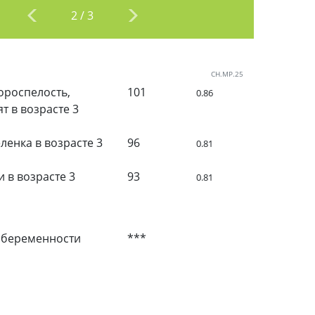
2
/
3
CH.MP.25
роспелость,
101
0.86
т в возрасте 3
ленка в возрасте 3
96
0.81
и в возрасте 3
93
0.81
 беременности
***