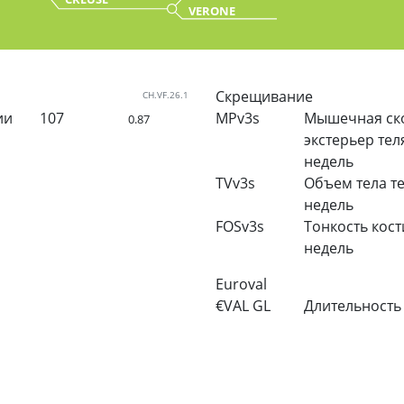
VERONE
Скрещивание
CH.VF.26.1
ии
107
MPv3s
Мышечная ско
0.87
экстерьер теля
недель
TVv3s
Объем тела те
недель
FOSv3s
Тонкость кост
недель
Euroval
€VAL GL
Длительность