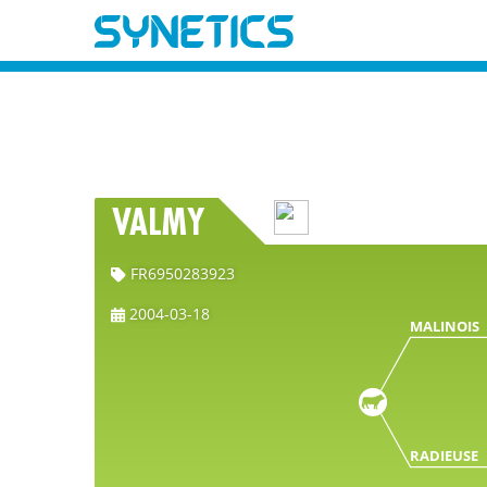
VALMY
FR6950283923
2004-03-18
MALINOIS
RADIEUSE