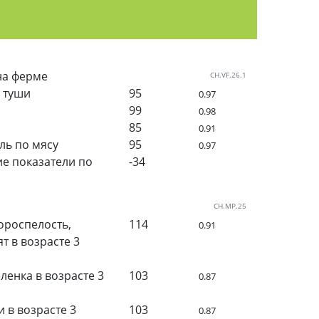
на ферме
CH.VF.26.1
 туши
95
0.97
99
0.98
85
0.91
ь по мясу
95
0.97
е показатели по
-34
CH.MP.25
роспелость,
114
0.91
т в возрасте 3
ленка в возрасте 3
103
0.87
и в возрасте 3
103
0.87