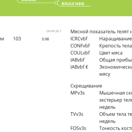
BOULE NEIG
Мясной показатель телят 
CH.VF.26.1
ии
103
ICRCvbf
Наращивание
0.98
CONFvbf
Крепость тела
COULvbf
Цвет мяса
IABvbf
Общая прибыл
IABvbf €
Экономически
мясу
Скрещивание
MPv3s
Мышечная ско
экстерьер теля
недель
TVv3s
Объем тела те
недель
FOSv3s
Тонкость кост