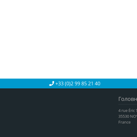
+33 (0)2 99 85 21 40
Головн
4 rue Éric
35530 NO
France