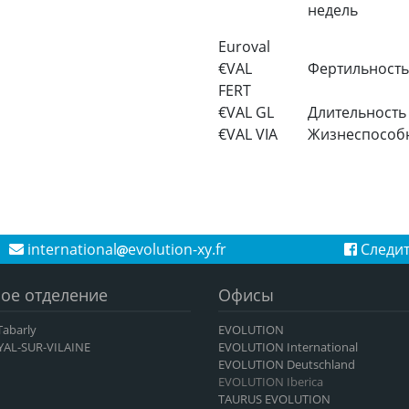
недель
Euroval
€VAL
Фертильность
FERT
€VAL GL
Длительность
€VAL VIA
Жизнеспособ
international
evolution-xy.fr
Следит
ое отделение
Офисы
 Tabarly
EVOLUTION
YAL-SUR-VILAINE
EVOLUTION International
EVOLUTION Deutschland
EVOLUTION Iberica
TAURUS EVOLUTION