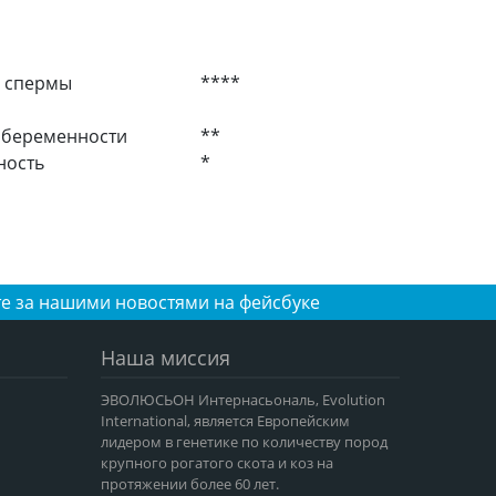
 спермы
****
 беременности
**
ность
*
е за нашими новостями на фейсбуке
Наша миссия
ЭВОЛЮСЬОН Интернасьональ, Evolution
International, является Европейским
лидером в генетике по количеству пород
крупного рогатого скота и коз на
протяжении более 60 лет.