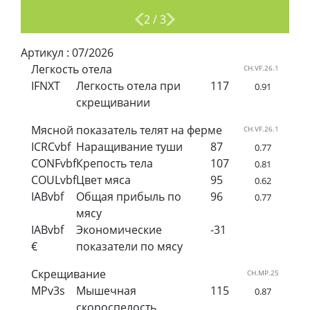
2
/
3
Артикул :
07/2026
Легкость отела
CH.VF.26.1
IFNXT
Легкость отела при
117
0.91
скрещивании
Мясной показатель телят на ферме
CH.VF.26.1
ICRCvbf
Наращивание туши
87
0.77
CONFvbf
Крепость тела
107
0.81
COULvbf
Цвет мяса
95
0.62
IABvbf
Общая прибыль по
96
0.77
мясу
IABvbf
Экономические
-31
€
показатели по мясу
Скрещивание
CH.MP.25
MPv3s
Мышечная
115
0.87
скороспелость,