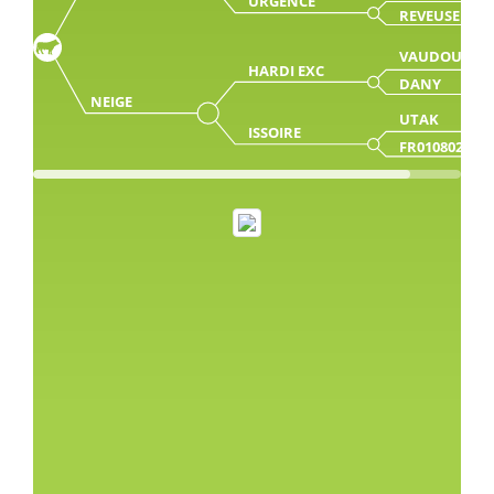
URGENCE
REVEUSE
VAUDOU
HARDI EXC
DANY
NEIGE
UTAK
ISSOIRE
FR010802403