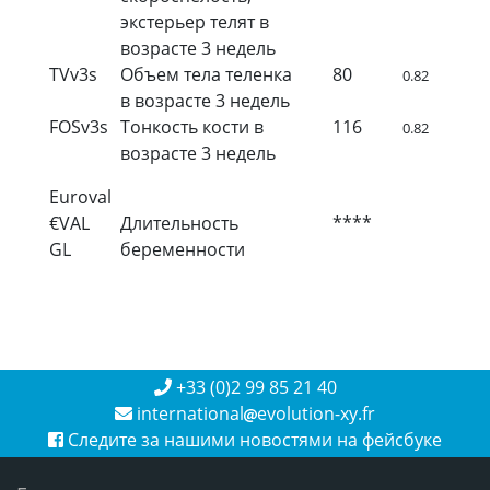
экстерьер телят в
возрасте 3 недель
TVv3s
Объем тела теленка
80
0.82
в возрасте 3 недель
FOSv3s
Тонкость кости в
116
0.82
возрасте 3 недель
Euroval
€VAL
Длительность
****
GL
беременности
+33 (0)2 99 85 21 40
international
evolution-xy.fr
Следите за нашими новостями на фейсбуке