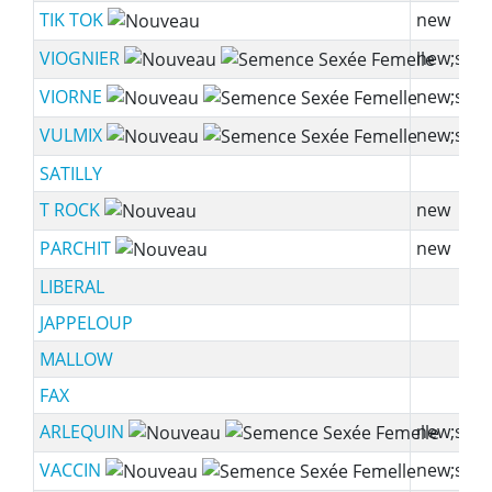
TIK TOK
new
VIOGNIER
new;ssf
VIORNE
new;ssf
VULMIX
new;ssf
SATILLY
T ROCK
new
PARCHIT
new
LIBERAL
JAPPELOUP
MALLOW
FAX
ARLEQUIN
new;ssf
VACCIN
new;ssf