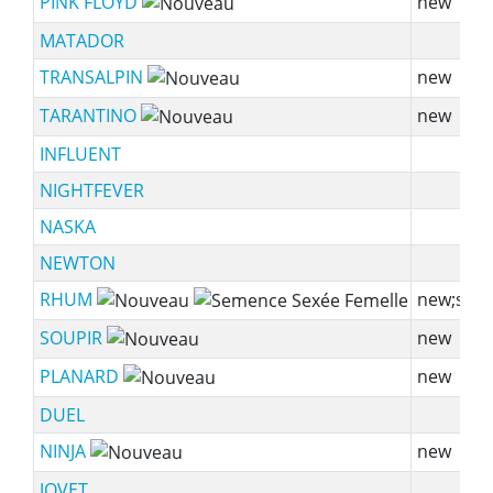
PINK FLOYD
new
MATADOR
TRANSALPIN
new
TARANTINO
new
INFLUENT
NIGHTFEVER
NASKA
NEWTON
RHUM
new;ssf
SOUPIR
new
PLANARD
new
DUEL
NINJA
new
JOVET