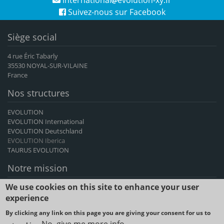
Suivez-nous sur Facebook
Siège social
4 rue Éric Tabarly
35530 NOYAL-SUR-VILAINE
France
Nos structures
EVOLUTION
EVOLUTION International
EVOLUTION Deutschland
EVOLUTION Iberica
TAURUS EVOLUTION
Notre mission
We use cookies on this site to enhance your user
EVOLUTION International est le premier exportateur français de
génétique bovine et caprine, fournisseur d'avance génétique depuis
experience
plus de 60 ans.
By clicking any link on this page you are giving your consent for us to