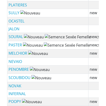
PLATIERES
SULLY
new
OCASTEL
JALON
SOURAL
new;ssf
PASTER
new;ssf
MELCHIOR
new
NEVAIO
PENOMBRE
new
SCOUBIDOU
new
NOVAK
INFERNAL
POOPY
new