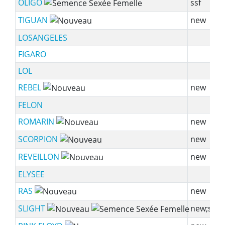
OLIGO
ssf
TIGUAN
new
LOSANGELES
FIGARO
LOL
REBEL
new
FELON
ROMARIN
new
SCORPION
new
REVEILLON
new
ELYSEE
RAS
new
SLIGHT
new;ssf