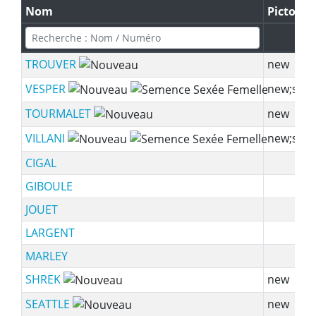
Nom
Pictos
TROUVER
new
VESPER
new;ssf
TOURMALET
new
VILLANI
new;ssf
CIGAL
GIBOULE
JOUET
LARGENT
MARLEY
SHREK
new
SEATTLE
new