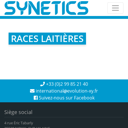
RACES LAITIÈRES
+33 (0)2 99 85 21 40
international
evolution-xy.fr
Suivez-nous sur Facebook
Siège social
4 rue Éric Tabarly