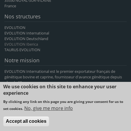
35530 NOYAL-SUR-VILAINE
France
Nos structures
EVOLUTION
EVOLUTION International
EVOLUTION Deutschland
EVOLUTION Iberica
TAURUS EVOLUTION
Notre mission
EVOLUTION International est le premier exportateur français de
génétique bovine et caprine, fournisseur d'avance génétique depuis
plus de 60 ans.
We use cookies on this site to enhance your user
experience
2021 © EVOLUTION International -
Mentions légales et conditions
By clicking any link on this page you are giving your consent for us to
d'utilisation
-
Politique de cookies
-
Conditions générales de vente
No, give me more info
set cookies.
Accept all cookies