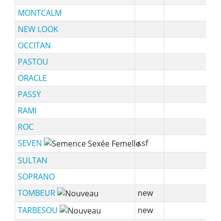
MONTCALM
85
NEW LOOK
98
OCCITAN
91
PASTOU
10
ORACLE
11
PASSY
10
RAMI
93
ROC
91
SEVEN
ssf
93
SULTAN
10
SOPRANO
10
TOMBEUR
new
95
TARBESOU
new
10