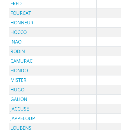
FRED
10
FOURCAT
99
HONNEUR
95
HOCCO
91
INAO
85
RODIN
10
CAMURAC
98
HONDO
90
MISTER
94
HUGO
97
GALION
99
JACCUSE
96
JAPPELOUP
10
LOUBENS
10