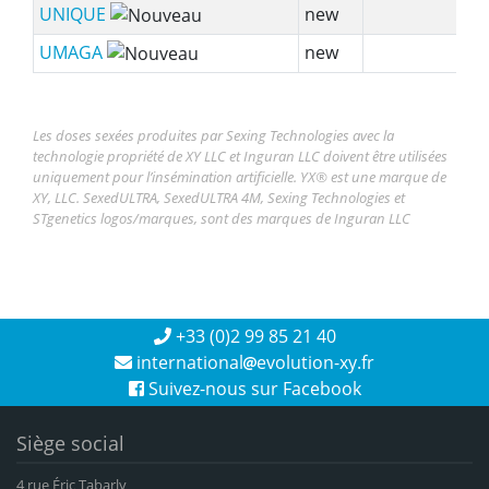
UNIQUE
new
UMAGA
new
Les doses sexées produites par Sexing Technologies avec la
technologie propriété de XY LLC et Inguran LLC doivent être utilisées
uniquement pour l’insémination artificielle. YX® est une marque de
XY, LLC. SexedULTRA, SexedULTRA 4M, Sexing Technologies et
STgenetics logos/marques, sont des marques de Inguran LLC
+33 (0)2 99 85 21 40
international
evolution-xy.fr
Suivez-nous sur Facebook
Siège social
4 rue Éric Tabarly