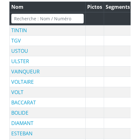
Nom
Pictos
Segments
Fa
TINTIN
92
TGV
11
USTOU
97
ULSTER
91
VAINQUEUR
10
VOLTAIRE
96
VOLT
10
BACCARAT
97
BOLIDE
93
DIAMANT
90
ESTEBAN
11