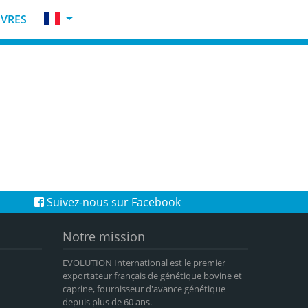
VRES
Suivez-nous sur Facebook
Notre mission
EVOLUTION International est le premier
exportateur français de génétique bovine et
caprine, fournisseur d'avance génétique
depuis plus de 60 ans.