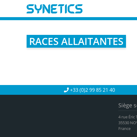
RACES ALLAITANTES
+33 (0)2 99 85 21 40
Siège s
4 rue Éric
35530 NO
France