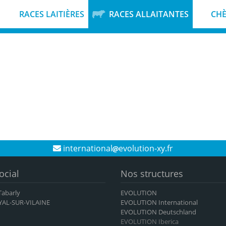
RACES LAITIÈRES
RACES ALLAITANTES
CHÈ
international
evolution-xy.fr
ocial
Nos structures
 Tabarly
EVOLUTION
YAL-SUR-VILAINE
EVOLUTION International
EVOLUTION Deutschland
EVOLUTION Iberica