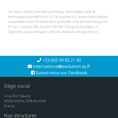
Les doses sexées produites par Sexing Technologies avec la
technologie propriété de XY LLC et Inguran LLC doivent être utilisées
uniquement pour l’insémination artificielle. YX® est une marque de
XY, LLC. SexedULTRA, SexedULTRA 4M, Sexing Technologies et
STgenetics logos/marques, sont des marques de Inguran LLC
+33 (0)2 99 85 21 40
international
evolution-xy.fr
Suivez-nous sur Facebook
Siège social
4 rue Éric Tabarly
35530 NOYAL-SUR-VILAINE
France
Nos structures