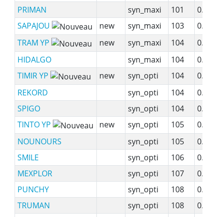
PRIMAN
syn_maxi
101
0.96
SAPAJOU
new
syn_maxi
103
0.85
TRAM YP
new
syn_maxi
104
0.86
HIDALGO
syn_maxi
104
0.99
TIMIR YP
new
syn_opti
104
0.85
REKORD
syn_opti
104
0.86
SPIGO
syn_opti
104
0.98
TINTO YP
new
syn_opti
105
0.85
NOUNOURS
syn_opti
105
0.99
SMILE
syn_opti
106
0.84
MEXPLOR
syn_opti
107
0.96
PUNCHY
syn_opti
108
0.84
TRUMAN
syn_opti
108
0.85