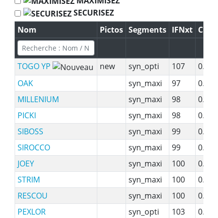
MAXIMISEZ
SECURISEZ
Nom
Pictos
Segments
IFNxt
CD I
TOGO YP
new
syn_opti
107
0.86
OAK
syn_maxi
97
0.86
MILLENIUM
syn_maxi
98
0.84
PICKI
syn_maxi
98
0.85
SIBOSS
syn_maxi
99
0.96
SIROCCO
syn_maxi
99
0.87
JOEY
syn_maxi
100
0.83
STRIM
syn_maxi
100
0.85
RESCOU
syn_maxi
100
0.88
PEXLOR
syn_opti
103
0.92