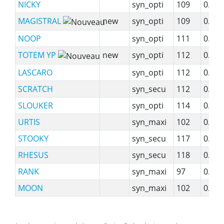
NICKY
syn_opti
109
0.83
MAGISTRAL
new
syn_opti
109
0.99
NOOP
syn_opti
111
0.99
TOTEM YP
new
syn_opti
112
0.86
LASCARO
syn_opti
112
0.99
SCRATCH
syn_secu
112
0.88
SLOUKER
syn_opti
114
0.90
URTIS
syn_maxi
102
0.86
STOOKY
syn_secu
117
0.88
RHESUS
syn_secu
118
0.99
RANK
syn_maxi
97
0.85
MOON
syn_maxi
102
0.83