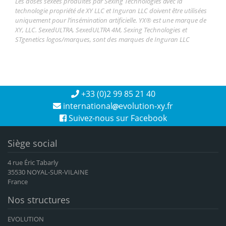
Les doses sexées produites par Sexing Technologies avec la
technologie propriété de XY LLC et Inguran LLC doivent être utilisées
uniquement pour l’insémination artificielle. YX® est une marque de
XY, LLC. SexedULTRA, SexedULTRA 4M, Sexing Technologies et
STgenetics logos/marques, sont des marques de Inguran LLC
+33 (0)2 99 85 21 40
international
evolution-xy.fr
Suivez-nous sur Facebook
Siège social
4 rue Éric Tabarly
35530 NOYAL-SUR-VILAINE
France
Nos structures
EVOLUTION