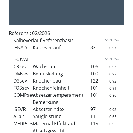
Referenz :
02/2026
Kalbeverlauf Referenzbasis
SA.PF.25.2
IFNAIS
Kalbeverlauf
82
0.97
IBOVAL
SA.PF.25.2
CRsev
Wachstum
106
0.93
DMsev
Bemuskelung
100
0.92
DSsev
Knochenbau
122
0.92
FOSsev
Knochenfeinheit
101
0.91
COMPsev
Absetzertemperament
101
0.86
Bemerkung
ISEVR
Absetzerindex
97
0.93
ALait
Saugleistung
111
0.65
MERPsev
Maternal Effekt auf
115
0.93
Absetzgewicht