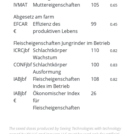
IVMAT
Muttereigenschaften
105
0.65
Abgesetz am farm
EFCAR
Effizienz des
99
0.45
€
produktiven Lebens
Fleischeigenschaften Jungrinder im Betrieb
ICRCjbf
Schlachtkörper
110
0.82
Wachstum
CONFjbf
Schlachtkörper
100
0.83
Ausformung
IABjbf
Fleischeigenschaften
108
0.82
Index im Betrieb
IABjbf
Ökonomischer Index
26
€
für
Fleischeigenschaften
The sexed doses produced by Sexing Technologies with technology
owned by XY LLC and Inguran LLC must be used only for artificial