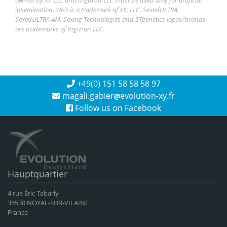
insemination. YX® is a trademark of XY, LLC. SexedULTRA,
SexedULTRA 4M, Sexing Technologies and STgenetics logos/brands,
are trademarks of Inguran LLC.
+49(0) 151 58 58 58 97
magali.gabier
evolution-xy.fr
Follow us on Facebook
Hauptquartier
4 rue Éric Tabarly
35530 NOYAL-SUR-VILAINE
France