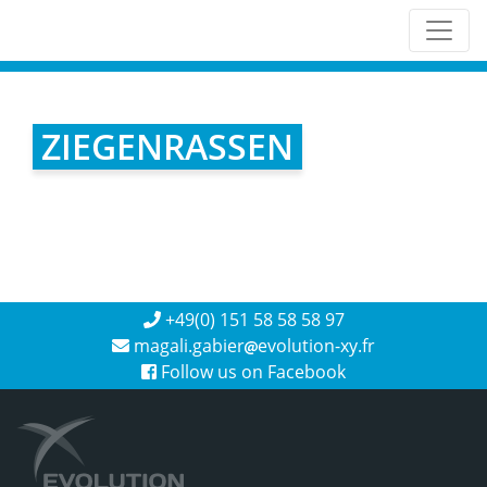
ZIEGENRASSEN
+49(0) 151 58 58 58 97
magali.gabier
evolution-xy.fr
Follow us on Facebook