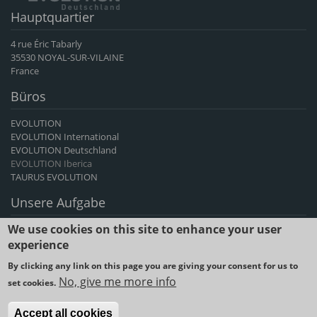
Hauptquartier
4 rue Éric Tabarly
35530 NOYAL-SUR-VILAINE
France
Büros
EVOLUTION
EVOLUTION International
EVOLUTION Deutschland
EVOLUTION Iberica
TAURUS EVOLUTION
Unsere Aufgabe
We use cookies on this site to enhance your user
EVOLUTION International ist der führende französische Exporteur von
Rinder- und Ziegengenetik und seit mehr als 60 Jahren ein Anbieter
experience
von genetischem Fortschritt.
By clicking any link on this page you are giving your consent for us to
No, give me more info
set cookies.
2023 © SYNETICS -
Legal notice and Terms & Conditions of use
-
Cookies policy
-
Data privacy
Accept all cookies