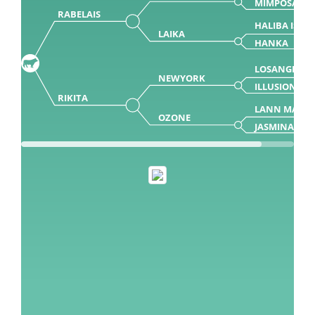
MIMPOSANT
RABELAIS
HALIBA ISY
LAIKA
HANKA
LOSANGELES
NEWYORK
ILLUSION
RIKITA
LANN MAD
OZONE
JASMINA