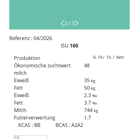
2
/
3
Referenz :
04/2026
ISU
160
Si. 74 / Tö. / Betr.
Produktion
Ökonomische zuchtwert
48
milch
Eiweiß
35
kg
Fett
50
kg
Eiweiß
2.3
‰
Fett
3.7
‰
Milch
744
kg
Futterverwertung
1.7
KCAS
:
BB
BCAS
:
A2A2