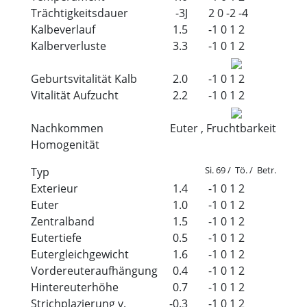
Trächtigkeitsdauer
-3J
2
0
-2
-4
Kalbeverlauf
1.5
-1
0
1
2
Kalberverluste
3.3
-1
0
1
2
Geburtsvitalität Kalb
2.0
-1
0
1
2
Vitalität Aufzucht
2.2
-1
0
1
2
Nachkommen
Euter , Fruchtbarkeit
Homogenität
Si. 69 / Tö. / Betr.
Typ
Exterieur
1.4
-1
0
1
2
Euter
1.0
-1
0
1
2
Zentralband
1.5
-1
0
1
2
Eutertiefe
0.5
-1
0
1
2
Eutergleichgewicht
1.6
-1
0
1
2
Vordereuteraufhängung
0.4
-1
0
1
2
Hintereuterhöhe
0.7
-1
0
1
2
Strichplazierung v.
-0.3
-1
0
1
2