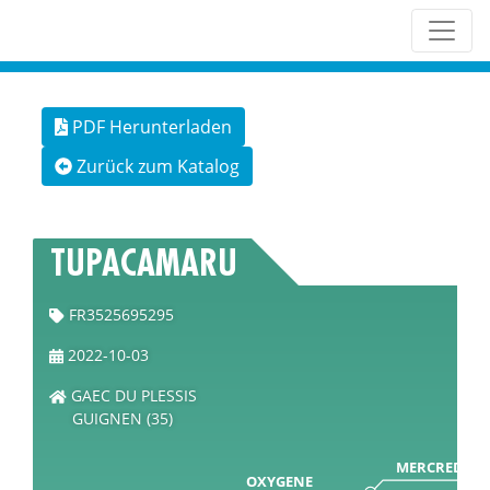
PDF Herunterladen
Zurück zum Katalog
TUPACAMARU
FR3525695295
2022-10-03
GAEC DU PLESSIS
GUIGNEN (35)
MERCREDI
OXYGENE