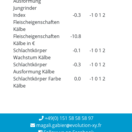
Ausformung
Jungrinder
Index
-0.3
-1
0
1
2
Fleischeigenschaften
Kälbe
Fleischeigenschaften
-10.8
Kälbe in €
Schlachtkörper
-0.1
-1
0
1
2
Wachstum Kälbe
Schlachtkörper
-0.3
-1
0
1
2
Ausformung Kälbe
Schlachtkörper Farbe
0.0
-1
0
1
2
Kälbe
+49(0) 151 58 58 58 97
magali.gabier
evolution-xy.fr