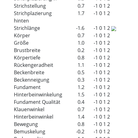
Strichstellung
0.7
-1
0
1
2
Strichplazierung
1.7
-1
0
1
2
hinten
Strichlänge
-1.6
-1
0
1
2
Körper
0.7
-1
0
1
2
Größe
1.0
-1
0
1
2
Brustbreite
0.2
-1
0
1
2
Körpertiefe
0.8
-1
0
1
2
Rückengeradheit
1.1
-1
0
1
2
Beckenbreite
0.5
-1
0
1
2
Beckenneigung
0.3
-1
0
1
2
Fundament
1.2
-1
0
1
2
Hinterbeinwinkelung
1.5
-1
0
1
2
Fundament Qualität
0.4
-1
0
1
2
Klauenwinkel
0.7
-1
0
1
2
Hinterbeinwinkel
1.4
-1
0
1
2
Bewegung
0.8
-1
0
1
2
Bemuskelung
-0.2
-1
0
1
2