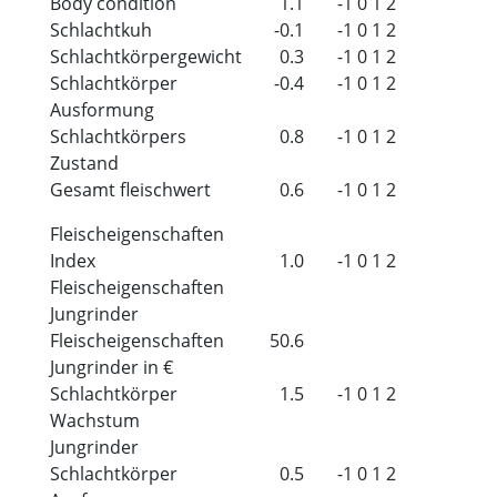
Body condition
1.1
-1
0
1
2
Schlachtkuh
-0.1
-1
0
1
2
Schlachtkörpergewicht
0.3
-1
0
1
2
Schlachtkörper
-0.4
-1
0
1
2
Ausformung
Schlachtkörpers
0.8
-1
0
1
2
Zustand
Gesamt fleischwert
0.6
-1
0
1
2
Fleischeigenschaften
Index
1.0
-1
0
1
2
Fleischeigenschaften
Jungrinder
Fleischeigenschaften
50.6
Jungrinder in €
Schlachtkörper
1.5
-1
0
1
2
Wachstum
Jungrinder
Schlachtkörper
0.5
-1
0
1
2