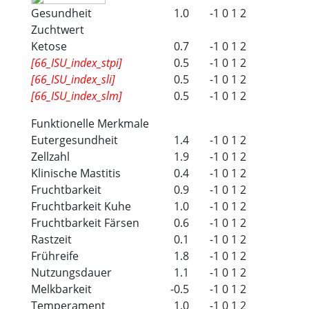
Gesundheit
1.0
-1
0
1
2
Zuchtwert
Ketose
0.7
-1
0
1
2
[66_ISU_index_stpi]
0.5
-1
0
1
2
[66_ISU_index_sli]
0.5
-1
0
1
2
[66_ISU_index_slm]
0.5
-1
0
1
2
Funktionelle Merkmale
Eutergesundheit
1.4
-1
0
1
2
Zellzahl
1.9
-1
0
1
2
Klinische Mastitis
0.4
-1
0
1
2
Fruchtbarkeit
0.9
-1
0
1
2
Fruchtbarkeit Kuhe
1.0
-1
0
1
2
Fruchtbarkeit Färsen
0.6
-1
0
1
2
Rastzeit
0.1
-1
0
1
2
Frühreife
1.8
-1
0
1
2
Nutzungsdauer
1.1
-1
0
1
2
Melkbarkeit
-0.5
-1
0
1
2
Temperament
1.0
-1
0
1
2