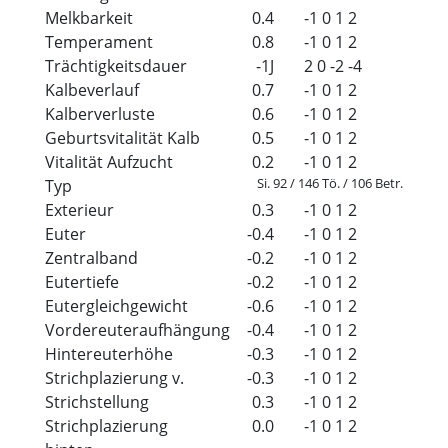
Melkbarkeit
0.4
-1
0
1
2
Temperament
0.8
-1
0
1
2
Trächtigkeitsdauer
-1J
2
0
-2
-4
Kalbeverlauf
0.7
-1
0
1
2
Kalberverluste
0.6
-1
0
1
2
Geburtsvitalität Kalb
0.5
-1
0
1
2
Vitalität Aufzucht
0.2
-1
0
1
2
Si. 92 / 146 Tö. / 106 Betr.
Typ
Exterieur
0.3
-1
0
1
2
Euter
-0.4
-1
0
1
2
Zentralband
-0.2
-1
0
1
2
Eutertiefe
-0.2
-1
0
1
2
Eutergleichgewicht
-0.6
-1
0
1
2
Vordereuteraufhängung
-0.4
-1
0
1
2
Hintereuterhöhe
-0.3
-1
0
1
2
Strichplazierung v.
-0.3
-1
0
1
2
Strichstellung
0.3
-1
0
1
2
Strichplazierung
0.0
-1
0
1
2