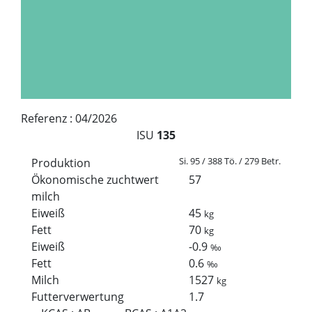
Referenz :
04/2026
ISU
135
Si. 95 / 388 Tö. / 279 Betr.
Produktion
Ökonomische zuchtwert
57
milch
Eiweiß
45
kg
Fett
70
kg
Eiweiß
-0.9
‰
Fett
0.6
‰
Milch
1527
kg
Futterverwertung
1.7