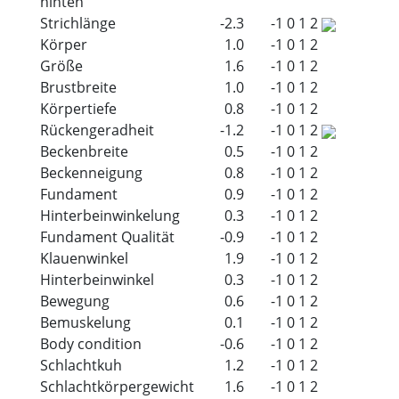
hinten
Strichlänge
-2.3
-1
0
1
2
Körper
1.0
-1
0
1
2
Größe
1.6
-1
0
1
2
Brustbreite
1.0
-1
0
1
2
Körpertiefe
0.8
-1
0
1
2
Rückengeradheit
-1.2
-1
0
1
2
Beckenbreite
0.5
-1
0
1
2
Beckenneigung
0.8
-1
0
1
2
Fundament
0.9
-1
0
1
2
Hinterbeinwinkelung
0.3
-1
0
1
2
Fundament Qualität
-0.9
-1
0
1
2
Klauenwinkel
1.9
-1
0
1
2
Hinterbeinwinkel
0.3
-1
0
1
2
Bewegung
0.6
-1
0
1
2
Bemuskelung
0.1
-1
0
1
2
Body condition
-0.6
-1
0
1
2
Schlachtkuh
1.2
-1
0
1
2
Schlachtkörpergewicht
1.6
-1
0
1
2