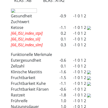
KCAS
:
AB
BCAS
:
A1A2
Gesundheit
-0.9
-1
0
1
2
Zuchtwert
Ketose
-1.1
-1
0
1
2
[66_ISU_index_stpi]
0.2
-1
0
1
2
[66_ISU_index_sli]
0.1
-1
0
1
2
[66_ISU_index_slm]
0.3
-1
0
1
2
Funktionelle Merkmale
Eutergesundheit
-0.6
-1
0
1
2
Zellzahl
0.1
-1
0
1
2
Klinische Mastitis
-1.6
-1
0
1
2
Fruchtbarkeit
-1.5
-1
0
1
2
Fruchtbarkeit Kuhe
-1.1
-1
0
1
2
Fruchtbarkeit Färsen
-0.6
-1
0
1
2
Rastzeit
-1.8
-1
0
1
2
Frühreife
1.0
-1
0
1
2
Nutzungsdauer
1.0
-1
0
1
2