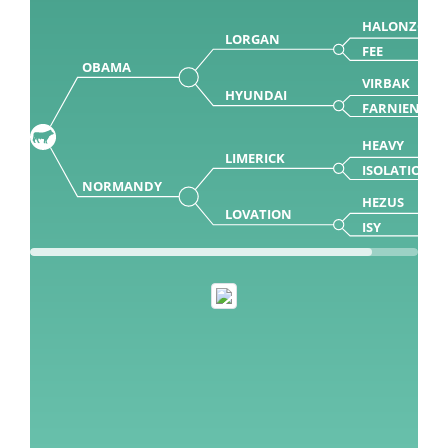
HALONZO
LORGAN
FEE
OBAMA
VIRBAK
HYUNDAI
FARNIENTE
HEAVY
LIMERICK
ISOLATION
NORMANDY
HEZUS
LOVATION
ISY