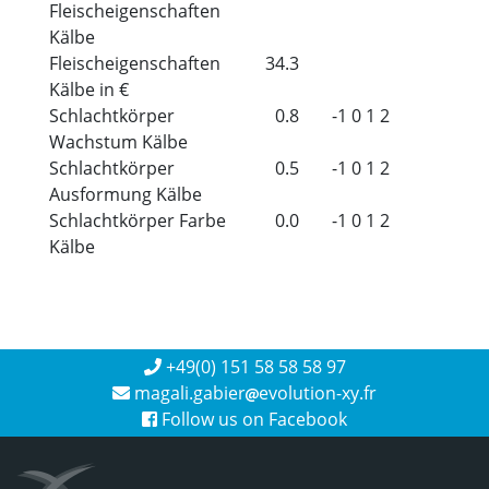
Fleischeigenschaften
Kälbe
Fleischeigenschaften
34.3
Kälbe in €
Schlachtkörper
0.8
-1
0
1
2
Wachstum Kälbe
Schlachtkörper
0.5
-1
0
1
2
Ausformung Kälbe
Schlachtkörper Farbe
0.0
-1
0
1
2
Kälbe
+49(0) 151 58 58 58 97
magali.gabier
evolution-xy.fr
Follow us on Facebook