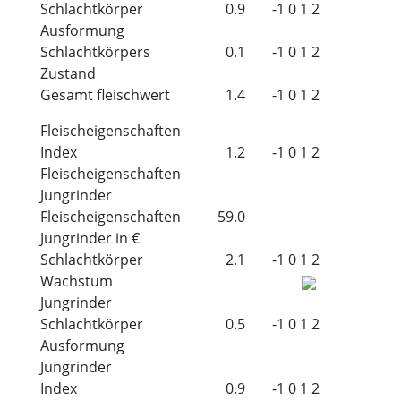
Schlachtkörper
0.9
-1
0
1
2
Ausformung
Schlachtkörpers
0.1
-1
0
1
2
Zustand
Gesamt fleischwert
1.4
-1
0
1
2
Fleischeigenschaften
Index
1.2
-1
0
1
2
Fleischeigenschaften
Jungrinder
Fleischeigenschaften
59.0
Jungrinder in €
Schlachtkörper
2.1
-1
0
1
2
Wachstum
Jungrinder
Schlachtkörper
0.5
-1
0
1
2
Ausformung
Jungrinder
Index
0.9
-1
0
1
2