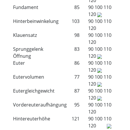
120
Fundament
85
90
100
110
120
Hinterbeinwinkelung
103
90
100
110
120
Klauensatz
98
90
100
110
120
Sprunggelenk
83
90
100
110
Öffnung
120
Euter
86
90
100
110
120
Eutervolumen
77
90
100
110
120
Eutergleichgewicht
87
90
100
110
120
Vordereuteraufhängung
95
90
100
110
120
Hintereuterhöhe
121
90
100
110
120