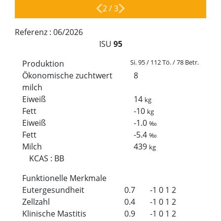
2
/
3
Referenz :
06/2026
ISU
95
Si. 95 / 112 Tö. / 78 Betr.
Produktion
Ökonomische zuchtwert
8
milch
Eiweiß
14
kg
Fett
-10
kg
Eiweiß
-1.0
‰
Fett
-5.4
‰
Milch
439
kg
KCAS
:
BB
Funktionelle Merkmale
Eutergesundheit
0.7
-1
0
1
2
Zellzahl
0.4
-1
0
1
2
Klinische Mastitis
0.9
-1
0
1
2