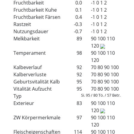
Fruchtbarkeit
0.0
-1
0
1
2
Fruchtbarkeit Kuhe
0.1
-1
0
1
2
Fruchtbarkeit Färsen
0.4
-1
0
1
2
Rastzeit
-0.3
-1
0
1
2
Nutzungsdauer
-0.7
-1
0
1
2
Melkbarkeit
89
90
100
110
120
Temperament
98
90
100
110
120
Kalbeverlauf
92
70
80
90
100
Kalberverluste
92
70
80
90
100
Geburtsvitalität Kalb
95
70
80
90
100
Vitalität Aufzucht
95
70
80
90
100
Si. 95 / 80 Tö. / 57 Betr.
Typ
Exterieur
83
90
100
110
120
ZW Körpermerkmale
97
90
100
110
120
Fleischeigenschaften
114
90
100
110