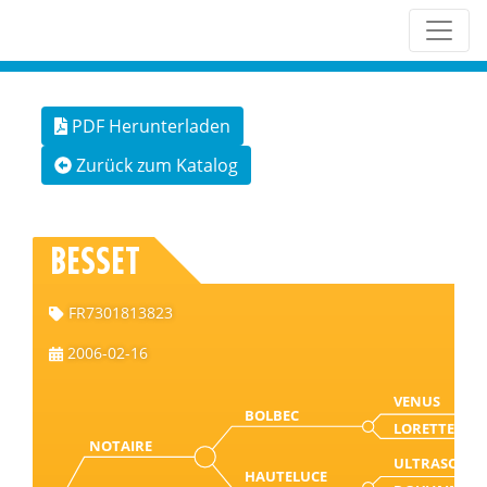
PDF Herunterladen
Zurück zum Katalog
BESSET
FR7301813823
2006-02-16
VENUS
BOLBEC
LORETTE
NOTAIRE
ULTRASON
HAUTELUCE