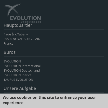
Hauptquartier
4 rue Éric Tabarly
35530 NOYAL-SUR-VILAINE
France
Büros
EVOLUTION
EVOLUTION International
EVOLUTION Deutschland
EVOLUTION Iberica
TAURUS EVOLUTION
Unsere Aufgabe
We use cookies on this site to enhance your user
EVOLUTION International ist der führende französische Exporteur von
Rinder- und Ziegengenetik und seit mehr als 60 Jahren ein Anbieter
experience
von genetischem Fortschritt.