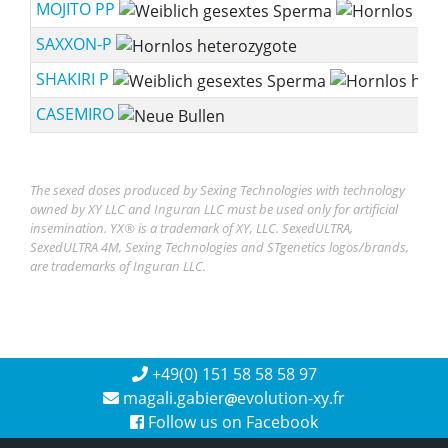
MOJITO PP
SAXXON-P
SHAKIRI P
CASEMIRO
The sexed doses produced by Sexing Technologies with technology
owned by XY LLC and Inguran LLC must be used only for artificial
insemination. YX® is a trademark of XY, LLC. SexedULTRA,
SexedULTRA 4M, Sexing Technologies and STgenetics logos/brands,
are trademarks of Inguran LLC.
+49(0) 151 58 58 58 97
magali.gabier
evolution-xy.fr
Follow us on Facebook