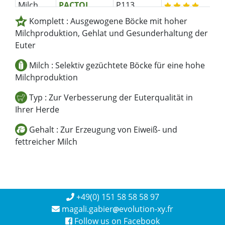
Milch
PACTOL
P113
Komplett : Ausgewogene Böcke mit hoher
Milch
RAMIREZ
R537
Milchproduktion, Gehlat und Gesunderhaltung der
Milch
SUKO
S528
Euter
Milch
NAIF
N185
Milch : Selektiv gezüchtete Böcke für eine hohe
Milch
PEPE
P155
Milchproduktion
Milch
POLOCHON
P504
Typ : Zur Verbesserung der Euterqualität in
Ihrer Herde
Milch
RENAUD
R197
Gehalt : Zur Erzeugung von Eiweiß- und
Milch
SOLEIL
S178
fettreicher Milch
Milch
TORERO
T538
Milch
UP
U231
Komplett
REDFORD
R195
+49(0) 151 58 58 58 97
magali.gabier
evolution-xy.fr
Komplett
SUCRE
S126
Follow us on Facebook