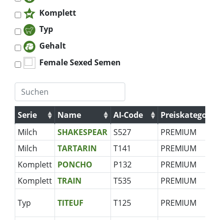
Komplett
Typ
Gehalt
Female Sexed Semen
Serie
Name
AI-Code
Preiskategorie
Serie
Name
AI-Code
Preiskategorie
Milch
SHAKESPEAR
S527
PREMIUM
Milch
TARTARIN
T141
PREMIUM
Komplett
PONCHO
P132
PREMIUM
Komplett
TRAIN
T535
PREMIUM
Typ
TITEUF
T125
PREMIUM