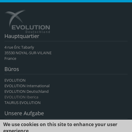
Komplett
THIAGO
T154
Komplett
SAGA
S532
Hauptquartier
Komplett
SNACK
S542
4 rue Éric Tabarly
35530 NOYAL-SUR-VILAINE
Komplett
SORRY
S115
France
Büros
Komplett
UDANCY
U251
EVOLUTION
EVOLUTION International
Komplett
ULAC
U442
EVOLUTION Deutschland
EVOLUTION Iberica
Typ
PICASSO
P183
TAURUS EVOLUTION
Unsere Aufgabe
Typ
RIBLON
R538
We use cookies on this site to enhance your user
EVOLUTION International ist der führende französische Exporteur von
Rinder- und Ziegengenetik und seit mehr als 60 Jahren ein Anbieter
experience