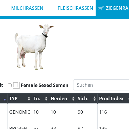
MILCHRASSEN
FLEISCHRASSEN
ZIEGENRA
lt
Female Sexed Semen
TYP
Tö.
Herden
Sich.
Prod Index
TYP
Tö.
Herden
Sich.
Prod Index
GENOMIC
10
10
90
116
PROVEN
52
33
92
135