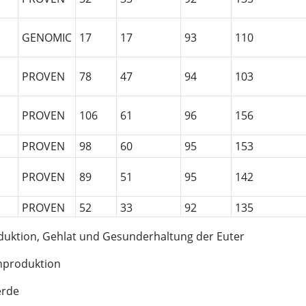
GENOMIC
17
17
93
110
PROVEN
78
47
94
103
PROVEN
106
61
96
156
PROVEN
98
60
95
153
PROVEN
89
51
95
142
PROVEN
52
33
92
135
uktion, Gehlat und Gesunderhaltung der Euter
PROVEN
119
64
96
130
chproduktion
PROVEN
63
43
96
137
erde