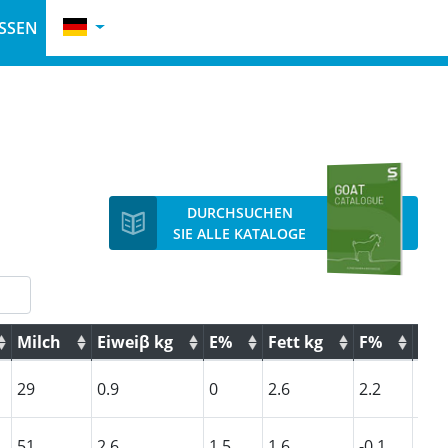
SSEN
DURCHSUCHEN
SIE ALLE KATALOGE
Milch
Eiweiβ kg
E%
Fett kg
F%
Typ
Milch
Eiweiβ kg
E%
Fett kg
F%
Typ
29
0.9
0
2.6
2.2
113
51
2.6
1.5
1.6
-0.1
111