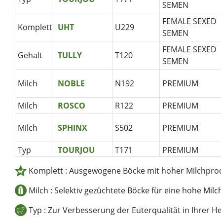
SEMEN
FEMALE SEXED
Komplett
UHT
U229
SEMEN
FEMALE SEXED
Gehalt
TULLY
T120
SEMEN
Milch
NOBLE
N192
PREMIUM
Milch
ROSCO
R122
PREMIUM
Milch
SPHINX
S502
PREMIUM
Typ
TOURJOU
T171
PREMIUM
Komplett : Ausgewogene Böcke mit hoher Milchprod
Komplett
SAUVIGNON
S519
PREMIUM
Milch : Selektiv gezüchtete Böcke für eine hohe Mil
Komplett
SHREK
S132
PREMIUM
Typ : Zur Verbesserung der Euterqualität in Ihrer H