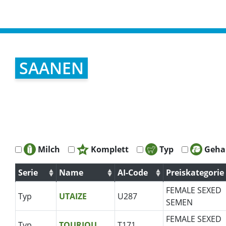
SAANEN
Milch
Komplett
Typ
Geha
Serie
Name
AI-Code
Preiskategorie
Serie
Name
AI-Code
Preiskategorie
FEMALE SEXED
Typ
UTAIZE
U287
SEMEN
FEMALE SEXED
Typ
TOURJOU
T171