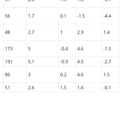
56
1.7
0.1
-1.5
-4.4
97
48
2.7
1
2.9
1.4
129
173
5
-0.4
4.6
-1.5
96
191
5.1
-0.9
4.5
-2.7
95
86
3
0.2
4.6
1.5
93
51
2.6
1.5
1.6
-0.1
111
22
2.2
1.6
0.9
-0.2
101
31
2.1
0.9
4.4
3.5
105