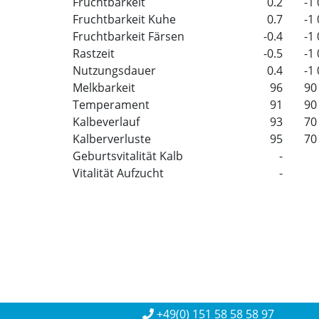
Fruchtbarkeit
0.2
-1
Fruchtbarkeit Kuhe
0.7
-1
Fruchtbarkeit Färsen
-0.4
-1
Rastzeit
-0.5
-1
Nutzungsdauer
0.4
-1
Melkbarkeit
96
90
Temperament
91
90
Kalbeverlauf
93
70
Kalberverluste
95
70
Geburtsvitalität Kalb
-
Vitalität Aufzucht
-
+49(0) 151 58 58 58 97