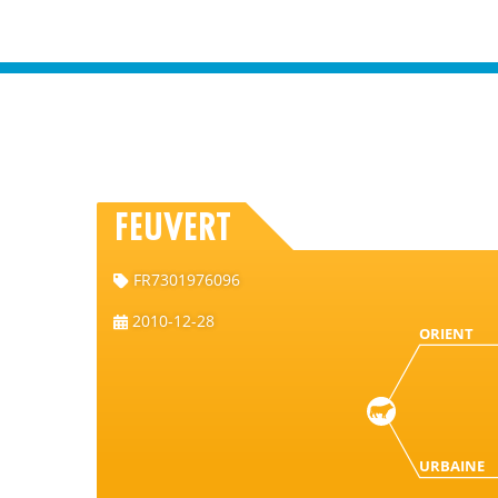
FEUVERT
FR7301976096
2010-12-28
ORIENT
URBAINE