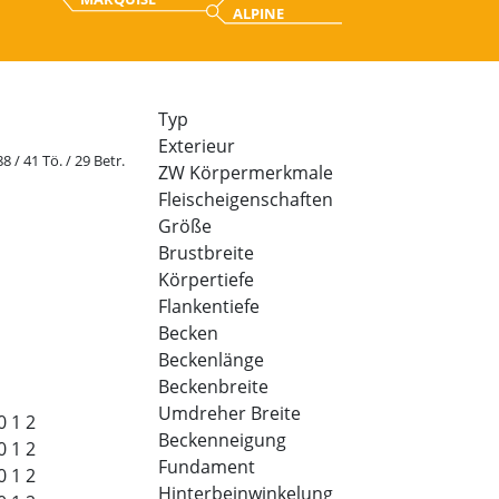
ALPINE
Typ
Exterieur
88 / 41 Tö. / 29 Betr.
ZW Körpermerkmale
Fleischeigenschaften
Größe
Brustbreite
Körpertiefe
Flankentiefe
Becken
Beckenlänge
Beckenbreite
Umdreher Breite
0
1
2
Beckenneigung
0
1
2
Fundament
0
1
2
Hinterbeinwinkelung