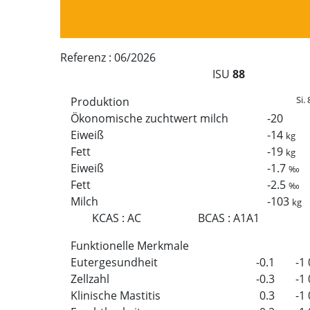
Referenz :
06/2026
ISU
88
Si. 
Produktion
Ökonomische zuchtwert milch
-20
Eiweiß
-14
kg
Fett
-19
kg
Eiweiß
-1.7
‰
Fett
-2.5
‰
Milch
-103
kg
KCAS
:
AC
BCAS
:
A1A1
Funktionelle Merkmale
Eutergesundheit
-0.1
-1
Zellzahl
-0.3
-1
Klinische Mastitis
0.3
-1