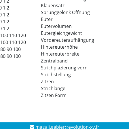
0
1
2
Klauensatz
0
1
2
Sprunggelenk Öffnung
0
1
2
Euter
0
1
2
Eutervolumen
0
1
2
Eutergleichgewicht
100
110
120
Vordereuteraufhängung
100
110
120
Hintereuterhöhe
80
90
100
Hintereuterbreite
80
90
100
Zentralband
Strichplazierung vorn
Strichstellung
Zitzen
Strichlänge
Zitzen Form
magali.gabier
evolution-xy.fr