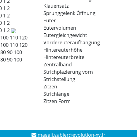
0
1
2
Klauensatz
0
1
2
Sprunggelenk Öffnung
0
1
2
Euter
0
1
2
Eutervolumen
0
1
2
Eutergleichgewicht
100
110
120
Vordereuteraufhängung
100
110
120
Hintereuterhöhe
80
90
100
Hintereuterbreite
80
90
100
Zentralband
Strichplazierung vorn
Strichstellung
Zitzen
Strichlänge
Zitzen Form
magali.gabier
evolution-xy.fr