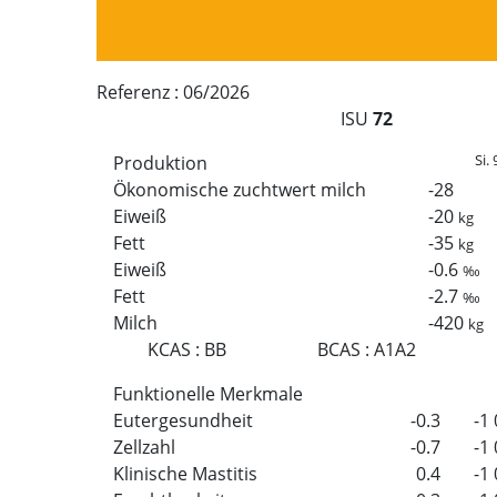
Referenz :
06/2026
ISU
72
Si. 
Produktion
Ökonomische zuchtwert milch
-28
Eiweiß
-20
kg
Fett
-35
kg
Eiweiß
-0.6
‰
Fett
-2.7
‰
Milch
-420
kg
KCAS
:
BB
BCAS
:
A1A2
Funktionelle Merkmale
Eutergesundheit
-0.3
-1
Zellzahl
-0.7
-1
Klinische Mastitis
0.4
-1