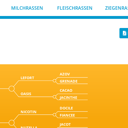
MILCHRASSEN
FLEISCHRASSEN
ZIEGENRA
AZOV
LEFORT
GRENADE
CACAO
OASIS
JACINTHE
DOCILE
NICOTIN
FIANCEE
JACOT
NUTELLA