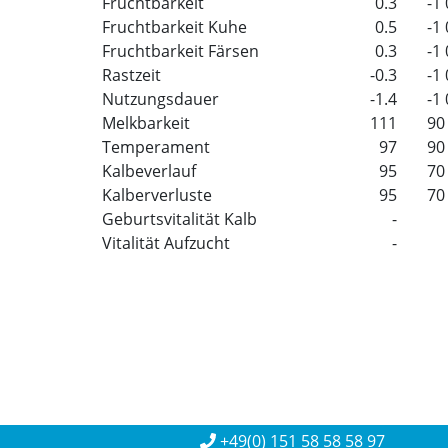
Fruchtbarkeit
0.3
-1
Fruchtbarkeit Kuhe
0.5
-1
Fruchtbarkeit Färsen
0.3
-1
Rastzeit
-0.3
-1
Nutzungsdauer
-1.4
-1
Melkbarkeit
111
90
Temperament
97
90
Kalbeverlauf
95
70
Kalberverluste
95
70
Geburtsvitalität Kalb
-
Vitalität Aufzucht
-
+49(0) 151 58 58 58 97