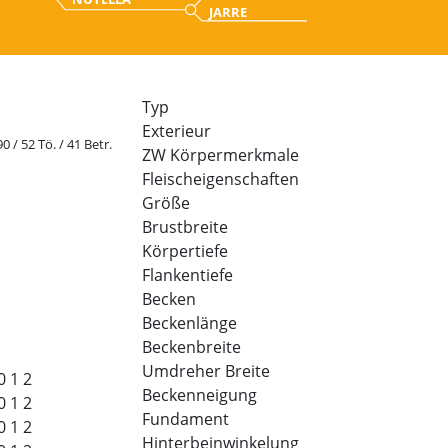
JARRE
Typ
Exterieur
90 / 52 Tö. / 41 Betr.
ZW Körpermerkmale
Fleischeigenschaften
Größe
Brustbreite
Körpertiefe
Flankentiefe
Becken
Beckenlänge
Beckenbreite
Umdreher Breite
0
1
2
Beckenneigung
0
1
2
Fundament
0
1
2
Hinterbeinwinkelung