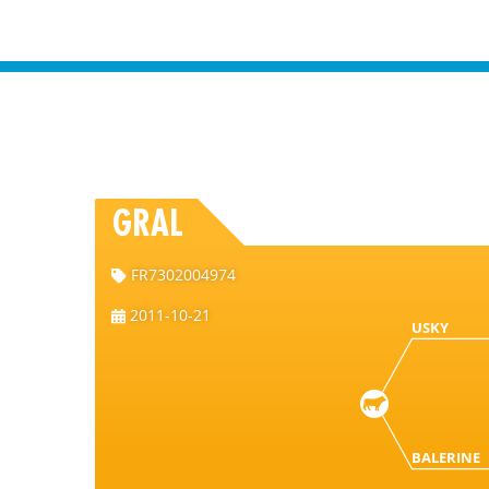
GRAL
FR7302004974
2011-10-21
USKY
BALERINE