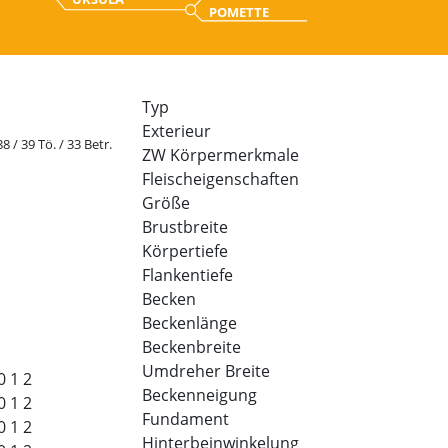
POMETTE
Typ
Exterieur
88 / 39 Tö. / 33 Betr.
ZW Körpermerkmale
Fleischeigenschaften
Größe
Brustbreite
Körpertiefe
Flankentiefe
Becken
Beckenlänge
Beckenbreite
Umdreher Breite
0
1
2
Beckenneigung
0
1
2
Fundament
0
1
2
Hinterbeinwinkelung