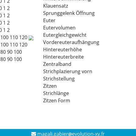
0
1
2
Klauensatz
0
1
2
Sprunggelenk Öffnung
0
1
2
Euter
0
1
2
Eutervolumen
0
1
2
Eutergleichgewicht
100
110
120
Vordereuteraufhängung
100
110
120
Hintereuterhöhe
80
90
100
Hintereuterbreite
80
90
100
Zentralband
Strichplazierung vorn
Strichstellung
Zitzen
Strichlänge
Zitzen Form
magali.gabier
evolution-xy.fr