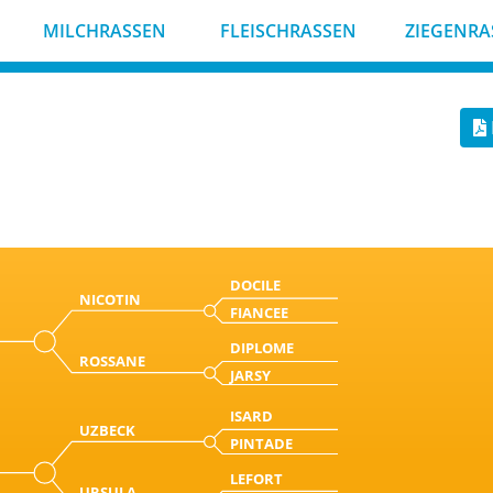
MILCHRASSEN
FLEISCHRASSEN
ZIEGENRA
DOCILE
NICOTIN
FIANCEE
DIPLOME
ROSSANE
JARSY
ISARD
UZBECK
PINTADE
LEFORT
URSULA