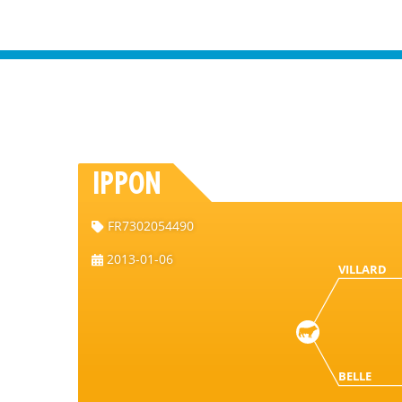
IPPON
FR7302054490
2013-01-06
VILLARD
BELLE