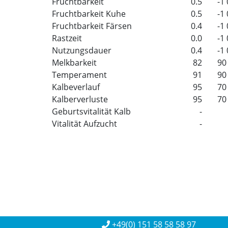
Fruchtbarkeit
0.5
-1
Fruchtbarkeit Kuhe
0.5
-1
Fruchtbarkeit Färsen
0.4
-1
Rastzeit
0.0
-1
Nutzungsdauer
0.4
-1
Melkbarkeit
82
90
Temperament
91
90
Kalbeverlauf
95
70
Kalberverluste
95
70
Geburtsvitalität Kalb
-
Vitalität Aufzucht
-
+49(0) 151 58 58 58 97