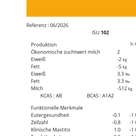
Referenz :
06/2026
ISU
102
Si. 
Produktion
Ökonomische zuchtwert milch
2
Eiweiß
-2
kg
Fett
-5
kg
Eiweiß
3.3
‰
Fett
3.3
‰
Milch
-512
kg
KCAS
:
AB
BCAS
:
A1A2
Funktionelle Merkmale
Eutergesundheit
-0.1
-1
Zellzahl
-0.8
-1
Klinische Mastitis
1.0
-1