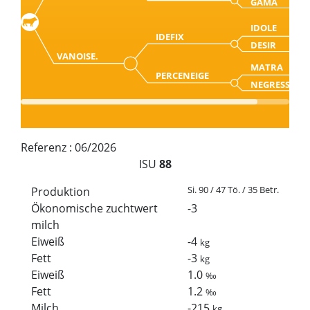
GAMA
IDOLE
IDEFIX
DESIR
VANOISE.
MATRA
PERCENEIGE
NEGRESSE
Referenz :
06/2026
ISU
88
Si. 90 / 47 Tö. / 35 Betr.
Produktion
Ökonomische zuchtwert
-3
milch
Eiweiß
-4
kg
Fett
-3
kg
Eiweiß
1.0
‰
Fett
1.2
‰
Milch
-215
kg