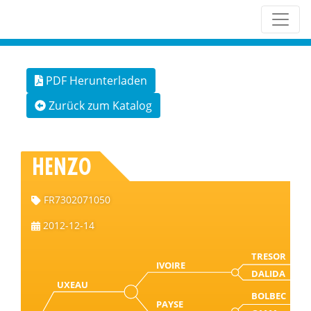
PDF Herunterladen
Zurück zum Katalog
HENZO
FR7302071050
2012-12-14
TRESOR
IVOIRE
DALIDA
UXEAU
BOLBEC
PAYSE