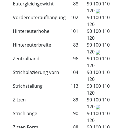
Eutergleichgewicht
88
90
100
110
120
Vordereuteraufhängung
102
90
100
110
120
Hintereuterhöhe
101
90
100
110
120
Hintereuterbreite
83
90
100
110
120
Zentralband
96
90
100
110
120
Strichplazierung vorn
104
90
100
110
120
Strichstellung
113
90
100
110
120
Zitzen
89
90
100
110
120
Strichlänge
90
90
100
110
120
Zitzen Form
88
90
100
110