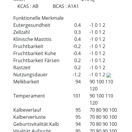
KCAS
:
AB
BCAS
:
A1A1
Funktionelle Merkmale
Eutergesundheit
0.4
-1
0
1
2
Zellzahl
0.3
-1
0
1
2
Klinische Mastitis
0.4
-1
0
1
2
Fruchtbarkeit
-0.2
-1
0
1
2
Fruchtbarkeit Kuhe
-0.4
-1
0
1
2
Fruchtbarkeit Färsen
0.2
-1
0
1
2
Rastzeit
0.2
-1
0
1
2
Nutzungsdauer
-1.2
-1
0
1
2
Melkbarkeit
94
90
100
110
120
Temperament
101
90
100
110
120
Kalbeverlauf
95
70
80
90
100
Kalberverluste
95
70
80
90
100
Geburtsvitalität Kalb
94
70
80
90
100
Vitalität Aufzucht
95
70
80
90
100