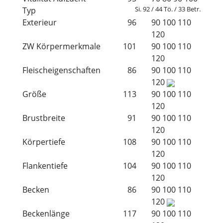
Si. 92 / 44 Tö. / 33 Betr.
Typ
Exterieur
96
90
100
110
120
ZW Körpermerkmale
101
90
100
110
120
Fleischeigenschaften
86
90
100
110
120
Größe
113
90
100
110
120
Brustbreite
91
90
100
110
120
Körpertiefe
108
90
100
110
120
Flankentiefe
104
90
100
110
120
Becken
86
90
100
110
120
Beckenlänge
117
90
100
110