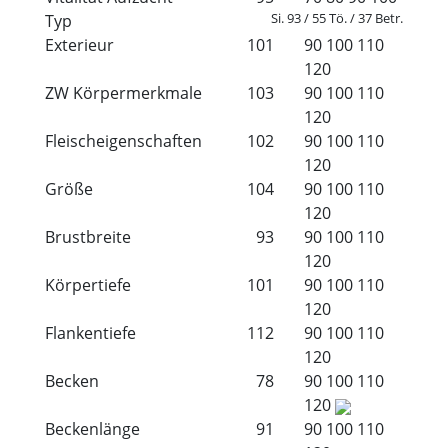
Si. 93 / 55 Tö. / 37 Betr.
Typ
Exterieur
101
90
100
110
120
ZW Körpermerkmale
103
90
100
110
120
Fleischeigenschaften
102
90
100
110
120
Größe
104
90
100
110
120
Brustbreite
93
90
100
110
120
Körpertiefe
101
90
100
110
120
Flankentiefe
112
90
100
110
120
Becken
78
90
100
110
120
Beckenlänge
91
90
100
110