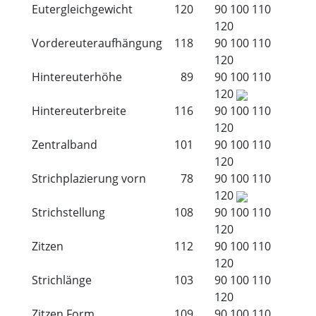
Eutergleichgewicht
120
90
100
110
120
Vordereuteraufhängung
118
90
100
110
120
Hintereuterhöhe
89
90
100
110
120
Hintereuterbreite
116
90
100
110
120
Zentralband
101
90
100
110
120
Strichplazierung vorn
78
90
100
110
120
Strichstellung
108
90
100
110
120
Zitzen
112
90
100
110
120
Strichlänge
103
90
100
110
120
Zitzen Form
109
90
100
110