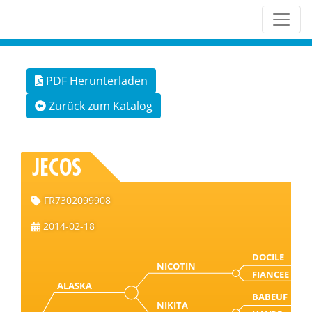
PDF Herunterladen
Zurück zum Katalog
JECOS
FR7302099908
2014-02-18
DOCILE
NICOTIN
FIANCEE
ALASKA
BABEUF
NIKITA