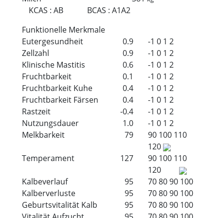
KCAS
:
AB
BCAS
:
A1A2
Funktionelle Merkmale
Eutergesundheit
0.9
-1
0
1
2
Zellzahl
0.9
-1
0
1
2
Klinische Mastitis
0.6
-1
0
1
2
Fruchtbarkeit
0.1
-1
0
1
2
Fruchtbarkeit Kuhe
0.4
-1
0
1
2
Fruchtbarkeit Färsen
0.4
-1
0
1
2
Rastzeit
-0.4
-1
0
1
2
Nutzungsdauer
1.0
-1
0
1
2
Melkbarkeit
79
90
100
110
120
Temperament
127
90
100
110
120
Kalbeverlauf
95
70
80
90
100
Kalberverluste
95
70
80
90
100
Geburtsvitalität Kalb
95
70
80
90
100
Vitalität Aufzucht
95
70
80
90
100