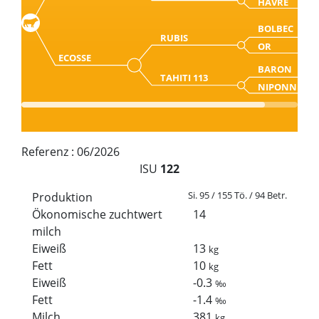
HAVRE
BOLBEC
RUBIS
OR
ECOSSE
BARON
TAHITI 113
NIPONNE
Referenz :
06/2026
ISU
122
Si. 95 / 155 Tö. / 94 Betr.
Produktion
Ökonomische zuchtwert
14
milch
Eiweiß
13
kg
Fett
10
kg
Eiweiß
-0.3
‰
Fett
-1.4
‰
Milch
381
kg