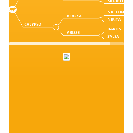
MERIBEL
NICOTIN
ALASKA
NIKITA
CALYPSO
BARON
ABISSE
SALSA