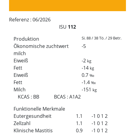
Referenz :
06/2026
ISU
112
Si. 88 / 38 Tö. / 29 Betr.
Produktion
Ökonomische zuchtwert
-5
milch
Eiweiß
-2
kg
Fett
-14
kg
Eiweiß
0.7
‰
Fett
-1.4
‰
Milch
-151
kg
KCAS
:
BB
BCAS
:
A1A2
Funktionelle Merkmale
Eutergesundheit
1.1
-1
0
1
2
Zellzahl
1.1
-1
0
1
2
Klinische Mastitis
0.9
-1
0
1
2