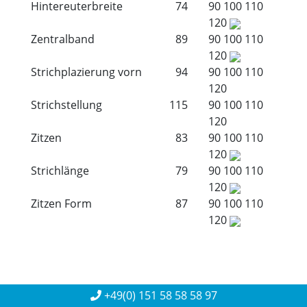
Hintereuterbreite
74
90
100
110
120
Zentralband
89
90
100
110
120
Strichplazierung vorn
94
90
100
110
120
Strichstellung
115
90
100
110
120
Zitzen
83
90
100
110
120
Strichlänge
79
90
100
110
120
Zitzen Form
87
90
100
110
120
+49(0) 151 58 58 58 97