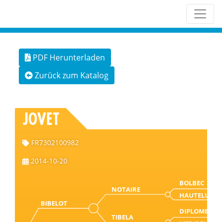
PDF Herunterladen
Zurück zum Katalog
JOVET
FR7302100982
2014-10-20
BOLBEC
NOTAIRE
HAUTELUCE
BIBELOT
DIPLOME
TIBELA