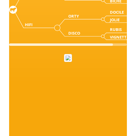
BICHE
DOCILE
ORTY
JOLIE
HIFI
RUBIS
DISCO
VIGNETTE