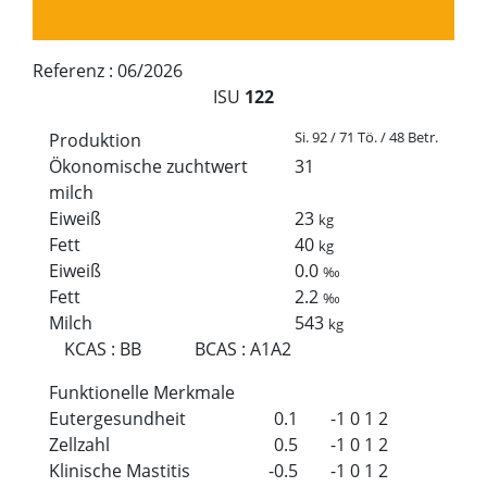
Referenz :
06/2026
ISU
122
Si. 92 / 71 Tö. / 48 Betr.
Produktion
Ökonomische zuchtwert
31
milch
Eiweiß
23
kg
Fett
40
kg
Eiweiß
0.0
‰
Fett
2.2
‰
Milch
543
kg
KCAS
:
BB
BCAS
:
A1A2
Funktionelle Merkmale
Eutergesundheit
0.1
-1
0
1
2
Zellzahl
0.5
-1
0
1
2
Klinische Mastitis
-0.5
-1
0
1
2