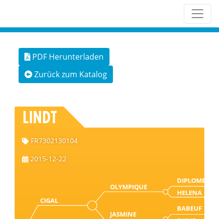
PDF Herunterladen
Zurück zum Katalog
LINDT
FR7302130104
2015-12-22
DIPLOME
OLYMPIQUE
HELENA
CIGAL
BABEUF
JASMINE