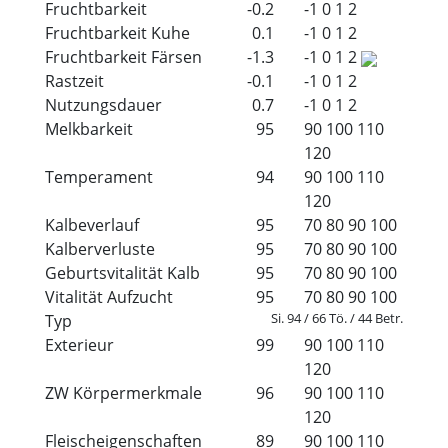
Fruchtbarkeit
-0.2
-1
0
1
2
Fruchtbarkeit Kuhe
0.1
-1
0
1
2
Fruchtbarkeit Färsen
-1.3
-1
0
1
2
Rastzeit
-0.1
-1
0
1
2
Nutzungsdauer
0.7
-1
0
1
2
Melkbarkeit
95
90
100
110
120
Temperament
94
90
100
110
120
Kalbeverlauf
95
70
80
90
100
Kalberverluste
95
70
80
90
100
Geburtsvitalität Kalb
95
70
80
90
100
Vitalität Aufzucht
95
70
80
90
100
Si. 94 / 66 Tö. / 44 Betr.
Typ
Exterieur
99
90
100
110
120
ZW Körpermerkmale
96
90
100
110
120
Fleischeigenschaften
89
90
100
110