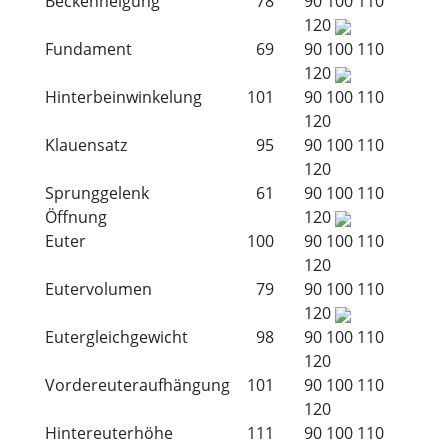
Beckenneigung
78
90
100
110
120
Fundament
69
90
100
110
120
Hinterbeinwinkelung
101
90
100
110
120
Klauensatz
95
90
100
110
120
Sprunggelenk
61
90
100
110
Öffnung
120
Euter
100
90
100
110
120
Eutervolumen
79
90
100
110
120
Eutergleichgewicht
98
90
100
110
120
Vordereuteraufhängung
101
90
100
110
120
Hintereuterhöhe
111
90
100
110