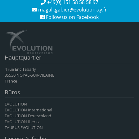
+49(0) 151 58 58 58 97
magali.gabier
evolution-xy.fr
Follow us on Facebook
Hauptquartier
4 rue Éric Tabarly
35530 NOYAL-SUR-VILAINE
France
Büros
EVOLUTION
EVOLUTION International
EVOLUTION Deutschland
EVOLUTION Iberica
TAURUS EVOLUTION
Unsere Aufgabe