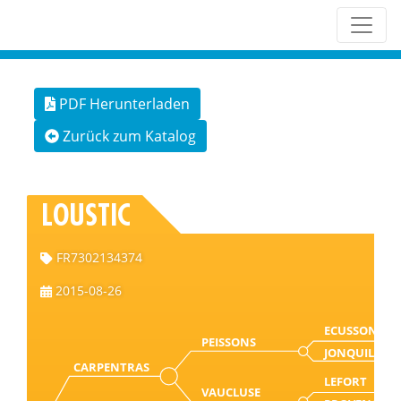
PDF Herunterladen
Zurück zum Katalog
LOUSTIC
FR7302134374
2015-08-26
ECUSSON
PEISSONS
JONQUILLE
CARPENTRAS
LEFORT
VAUCLUSE