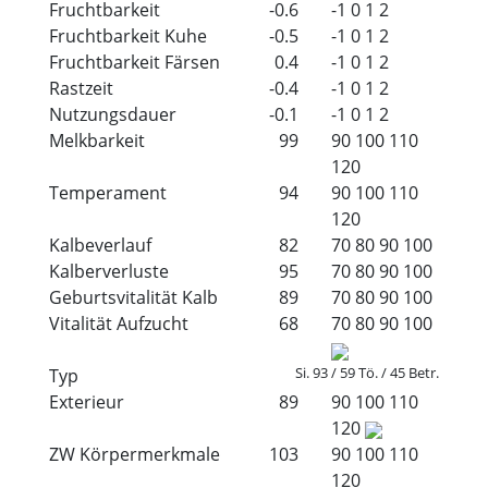
Fruchtbarkeit
-0.6
-1
0
1
2
Fruchtbarkeit Kuhe
-0.5
-1
0
1
2
Fruchtbarkeit Färsen
0.4
-1
0
1
2
Rastzeit
-0.4
-1
0
1
2
Nutzungsdauer
-0.1
-1
0
1
2
Melkbarkeit
99
90
100
110
120
Temperament
94
90
100
110
120
Kalbeverlauf
82
70
80
90
100
Kalberverluste
95
70
80
90
100
Geburtsvitalität Kalb
89
70
80
90
100
Vitalität Aufzucht
68
70
80
90
100
Si. 93 / 59 Tö. / 45 Betr.
Typ
Exterieur
89
90
100
110
120
ZW Körpermerkmale
103
90
100
110
120