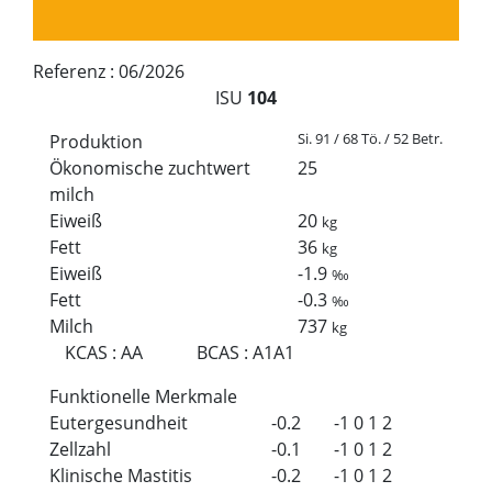
Referenz :
06/2026
ISU
104
Si. 91 / 68 Tö. / 52 Betr.
Produktion
Ökonomische zuchtwert
25
milch
Eiweiß
20
kg
Fett
36
kg
Eiweiß
-1.9
‰
Fett
-0.3
‰
Milch
737
kg
KCAS
:
AA
BCAS
:
A1A1
Funktionelle Merkmale
Eutergesundheit
-0.2
-1
0
1
2
Zellzahl
-0.1
-1
0
1
2
Klinische Mastitis
-0.2
-1
0
1
2