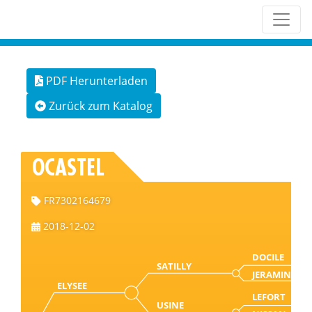
PDF Herunterladen
Zurück zum Katalog
OCASTEL
FR7302164679
2018-12-02
DOCILE
SATILLY
JERAMINE
ELYSEE
LEFORT
USINE