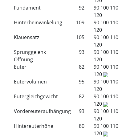
120
Fundament
92
90
100
110
120
Hinterbeinwinkelung
109
90
100
110
120
Klauensatz
105
90
100
110
120
Sprunggelenk
93
90
100
110
Öffnung
120
Euter
82
90
100
110
120
Eutervolumen
95
90
100
110
120
Eutergleichgewicht
82
90
100
110
120
Vordereuteraufhängung
93
90
100
110
120
Hintereuterhöhe
80
90
100
110
120