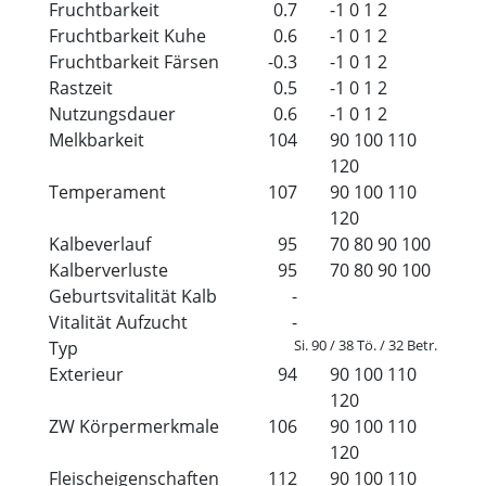
Fruchtbarkeit
0.7
-1
0
1
2
Fruchtbarkeit Kuhe
0.6
-1
0
1
2
Fruchtbarkeit Färsen
-0.3
-1
0
1
2
Rastzeit
0.5
-1
0
1
2
Nutzungsdauer
0.6
-1
0
1
2
Melkbarkeit
104
90
100
110
120
Temperament
107
90
100
110
120
Kalbeverlauf
95
70
80
90
100
Kalberverluste
95
70
80
90
100
Geburtsvitalität Kalb
-
Vitalität Aufzucht
-
Si. 90 / 38 Tö. / 32 Betr.
Typ
Exterieur
94
90
100
110
120
ZW Körpermerkmale
106
90
100
110
120
Fleischeigenschaften
112
90
100
110