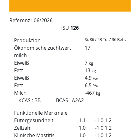
Referenz :
06/2026
ISU
126
Si. 86 / 43 Tö. / 36 Betr.
Produktion
Ökonomische zuchtwert
17
milch
Eiweiß
7
kg
Fett
13
kg
Eiweiß
4.9
‰
Fett
6.5
‰
Milch
-467
kg
KCAS
:
BB
BCAS
:
A2A2
Funktionelle Merkmale
Eutergesundheit
1.1
-1
0
1
2
Zellzahl
1.0
-1
0
1
2
Klinische Mastitis
1.0
-1
0
1
2