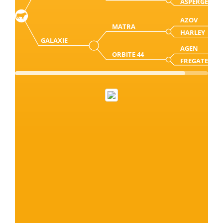
ASPERGE
AZOV
MATRA
HARLEY
GALAXIE
AGEN
ORBITE 44
FREGATE