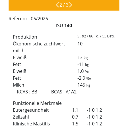
2
/
3
Referenz :
06/2026
ISU
140
Si. 92 / 86 Tö. / 53 Betr.
Produktion
Ökonomische zuchtwert
10
milch
Eiweiß
13
kg
Fett
-11
kg
Eiweiß
1.0
‰
Fett
-2.9
‰
Milch
145
kg
KCAS
:
BB
BCAS
:
A1A2
Funktionelle Merkmale
Eutergesundheit
1.1
-1
0
1
2
Zellzahl
0.7
-1
0
1
2
Klinische Mastitis
1.5
-1
0
1
2