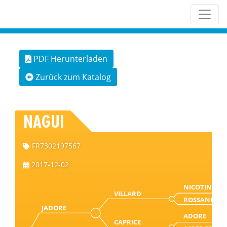
PDF Herunterladen
Zurück zum Katalog
NAGUI
FR7302197567
2017-12-02
NICOTIN
VILLARD
ROSSANE
JADORE
ADORE
CAPRICE