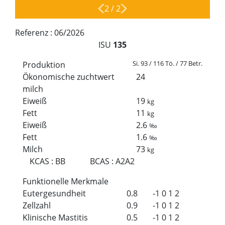
2
/
2
Referenz :
06/2026
ISU
135
Si. 93 / 116 Tö. / 77 Betr.
Produktion
Ökonomische zuchtwert
24
milch
Eiweiß
19
kg
Fett
11
kg
Eiweiß
2.6
‰
Fett
1.6
‰
Milch
73
kg
KCAS
:
BB
BCAS
:
A2A2
Funktionelle Merkmale
Eutergesundheit
0.8
-1
0
1
2
Zellzahl
0.9
-1
0
1
2
Klinische Mastitis
0.5
-1
0
1
2