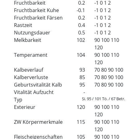
Fruchtbarkeit
0.2
-1
0
1
2
Fruchtbarkeit Kuhe
-0.1
-1
0
1
2
Fruchtbarkeit Färsen
0.2
-1
0
1
2
Rastzeit
0.4
-1
0
1
2
Nutzungsdauer
0.5
-1
0
1
2
Melkbarkeit
102
90
100
110
120
Temperament
104
90
100
110
120
Kalbeverlauf
93
70
80
90
100
Kalberverluste
85
70
80
90
100
Geburtsvitalität Kalb
95
70
80
90
100
Vitalität Aufzucht
-
Si. 95 / 101 Tö. / 67 Betr.
Typ
Exterieur
120
90
100
110
120
ZW Körpermerkmale
115
90
100
110
120
Fleischeigenschaften
105
90
100
110