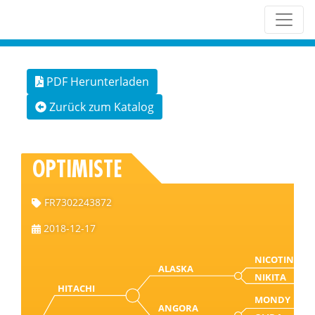
PDF Herunterladen
Zurück zum Katalog
OPTIMISTE
FR7302243872
2018-12-17
NICOTIN
ALASKA
NIKITA
HITACHI
MONDY
ANGORA