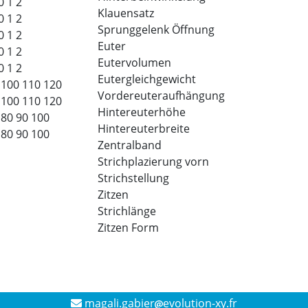
0
1
2
Klauensatz
0
1
2
Sprunggelenk Öffnung
0
1
2
Euter
0
1
2
Eutervolumen
0
1
2
Eutergleichgewicht
100
110
120
Vordereuteraufhängung
100
110
120
Hintereuterhöhe
80
90
100
Hintereuterbreite
80
90
100
Zentralband
Strichplazierung vorn
Strichstellung
Zitzen
Strichlänge
Zitzen Form
magali.gabier
evolution-xy.fr