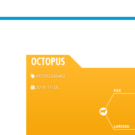
OCTOPUS
FR7302246482
2018-11-28
FAX
LARISSA