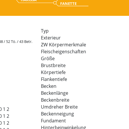
FANETTE
Typ
Exterieur
88 / 52 Tö. / 43 Betr.
ZW Körpermerkmale
Fleischeigenschaften
Größe
Brustbreite
Körpertiefe
Flankentiefe
Becken
Beckenlänge
Beckenbreite
Umdreher Breite
0
1
2
Beckenneigung
0
1
2
Fundament
0
1
2
Hinterbeinwinkelung