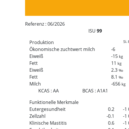
Referenz :
06/2026
ISU
99
Si. 
Produktion
Ökonomische zuchtwert milch
-6
Eiweiß
-15
kg
Fett
11
kg
Eiweiß
2.3
‰
Fett
8.1
‰
Milch
-656
kg
KCAS
:
AA
BCAS
:
A1A1
Funktionelle Merkmale
Eutergesundheit
0.2
-1
Zellzahl
-0.1
-1
Klinische Mastitis
0.6
-1