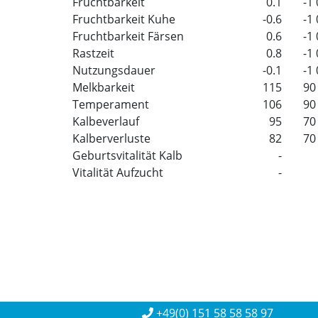
Fruchtbarkeit
0.1
-1
Fruchtbarkeit Kuhe
-0.6
-1
Fruchtbarkeit Färsen
0.6
-1
Rastzeit
0.8
-1
Nutzungsdauer
-0.1
-1
Melkbarkeit
115
90
Temperament
106
90
Kalbeverlauf
95
70
Kalberverluste
82
70
Geburtsvitalität Kalb
-
Vitalität Aufzucht
-
+49(0) 151 58 58 58 97