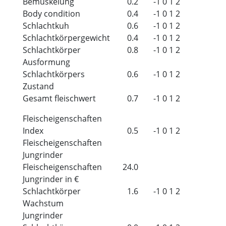
Bemuskelung
0.2
-1
0
1
2
Body condition
0.4
-1
0
1
2
Schlachtkuh
0.6
-1
0
1
2
Schlachtkörpergewicht
0.4
-1
0
1
2
Schlachtkörper
0.8
-1
0
1
2
Ausformung
Schlachtkörpers
0.6
-1
0
1
2
Zustand
Gesamt fleischwert
0.7
-1
0
1
2
Fleischeigenschaften
Index
0.5
-1
0
1
2
Fleischeigenschaften
Jungrinder
Fleischeigenschaften
24.0
Jungrinder in €
Schlachtkörper
1.6
-1
0
1
2
Wachstum
Jungrinder