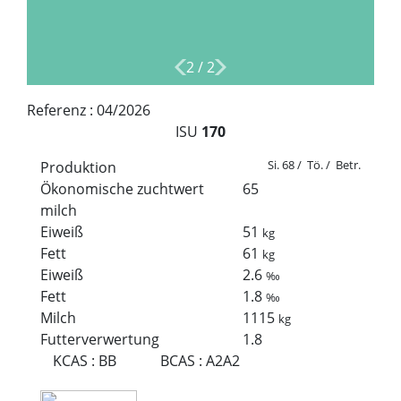
2
/
2
Referenz :
04/2026
ISU
170
Si. 68 / Tö. / Betr.
Produktion
Ökonomische zuchtwert
65
milch
Eiweiß
51
kg
Fett
61
kg
Eiweiß
2.6
‰
Fett
1.8
‰
Milch
1115
kg
Futterverwertung
1.8
KCAS
:
BB
BCAS
:
A2A2