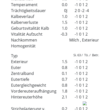
Temperament
0.0
-1
0
1
2
Trächtigkeitsdauer
0J
2
0
-2
-4
Kalbeverlauf
1.0
-1
0
1
2
Kalberverluste
1.5
-1
0
1
2
Geburtsvitalität Kalb
1.0
-1
0
1
2
Vitalität Aufzucht
-0.3
-1
0
1
2
Nachkommen
Milch , Exterieur
Homogenität
Si. 63 / Tö. / Betr.
Typ
Exterieur
1.5
-1
0
1
2
Euter
0.8
-1
0
1
2
Zentralband
0.1
-1
0
1
2
Eutertiefe
0.7
-1
0
1
2
Eutergleichgewicht
0.8
-1
0
1
2
Vordereuteraufhängung
1.8
-1
0
1
2
Hintereuterhöhe
2.1
-1
0
1
2
Strichplazierung v.
0.2
-1
0
1
2