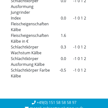
Schlachtkörper
0.0
-1
0
1
2
Ausformung
Jungrinder
Index
0.0
-1
0
1
2
Fleischeigenschaften
Kälbe
Fleischeigenschaften
1.6
Kälbe in €
Schlachtkörper
0.3
-1
0
1
2
Wachstum Kälbe
Schlachtkörper
0.0
-1
0
1
2
Ausformung Kälbe
Schlachtkörper Farbe
-0.5
-1
0
1
2
Kälbe
+49(0) 151 58 58 58 97