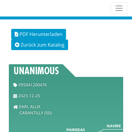
PDF Herunterladen
Zurück zum Katalog
UNANIMOUS
FR5041200476
2023-12-25
EARL ALLIX
CARANTILLY (50)
NAVIRE
PAIREDAS