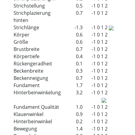
Strichstellung
0.5
-1
0
1
2
Strichplazierung
0.7
-1
0
1
2
hinten
Strichlänge
-1.3
-1
0
1
2
Körper
0.6
-1
0
1
2
Größe
0.6
-1
0
1
2
Brustbreite
0.7
-1
0
1
2
Körpertiefe
0.4
-1
0
1
2
Rückengeradheit
0.1
-1
0
1
2
Beckenbreite
0.3
-1
0
1
2
Beckenneigung
0.7
-1
0
1
2
Fundament
1.7
-1
0
1
2
Hinterbeinwinkelung
3.2
-1
0
1
2
Fundament Qualität
1.0
-1
0
1
2
Klauenwinkel
0.9
-1
0
1
2
Hinterbeinwinkel
0.2
-1
0
1
2
Bewegung
1.4
-1
0
1
2