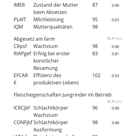
IMER
Zustand der Mutter
87
0.46
beim Absetzen
PLAIT
Milchleistung
95
0.65
IQM
Mutterqualitäten
98
Abgesetz am farm
BL.PF.25.2
CRpsf
Wachstum
98
0.96
RIAPgef
Erfolg bei erster
83
0.81
künstlicher
Besamung
EFCAR
Effizienz des
102
0.93
€
produktiven Lebens
Fleischeigenschaften Jungrinder im Betrieb
BL.PF.25.2
ICRCjbf
Schlachtkörper
96
0.98
Wachstum
CONFjbf
Schlachtkörper
98
0.98
Ausformung