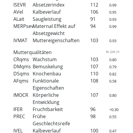
ISEVR
Absetzerindex
112
0.99
AVel
Kalbeverlauf
106
0.95
ALait
Saugleistung
91
0.93
MERPsev
Maternal Effekt auf
94
0.99
Absetzgewicht
IVMAT
Muttereigenschaften
103
0.93
Mutterqualitäten
BL.QM.25
CRqms
Wachstum
103
0.80
DMqms
Bemuskelung
107
0.79
DSqms
Knochenbau
110
0.82
AFqms
Funktionale
108
0.58
Eigenschaften
IMOCR
Körperliche
107
0.80
Entwicklung
IFER
Fruchtbarkeit
96
<0.30
PREC
Frühe
98
0.55
Geschlechtsreife
IVEL
Kalbeverlauf
100
0.47