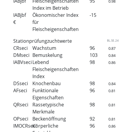
IABjbf
Fleischeigenschaften
95
0.98
Index im Betrieb
IABjbf
Ökonomischer Index
-15
€
für
Fleischeigenschaften
Stationprüfungzuchtwerte
BL.SE.24
CRseci
Wachstum
96
0.87
DMseci
Bemuskelung
103
0.84
IABVseci
Lebend
98
0.86
Fleischeigenschaften
Index
DSseci
Knochenbau
98
0.84
AFseci
Funktionale
96
0.81
Eigenschaften
QRseci
Rassetypische
98
0.81
Merkmale
OPseci
Beckenöffnung
92
0.81
IMOCRseci
Körperliche
96
0.86