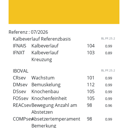
Referenz :
07/2026
Kalbeverlauf Referenzbasis
BL.PF.25.2
IFNAIS
Kalbeverlauf
104
0.99
IFNXT
Kalbeverlauf
103
0.89
Kreuzung
IBOVAL
BL.PF.25.2
CRsev
Wachstum
101
0.99
DMsev
Bemuskelung
112
0.99
DSsev
Knochenbau
105
0.99
FOSsev
Knochenfeinheit
105
0.99
REACsev
Bewegung Anzahl am
98
0.96
Abstetzen
COMPsev
Absetzertemperament
98
0.99
Bemerkung