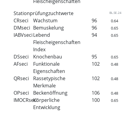
Fleischeigenschaften
Stationprüfungzuchtwerte
BL.SE.24
CRseci
Wachstum
96
0.64
DMseci
Bemuskelung
96
0.65
IABVseci
Lebend
94
0.65
Fleischeigenschaften
Index
DSseci
Knochenbau
95
0.65
AFseci
Funktionale
102
0.48
Eigenschaften
QRseci
Rassetypische
102
0.48
Merkmale
OPseci
Beckenöffnung
106
0.48
IMOCRseci
Körperliche
100
0.65
Entwicklung