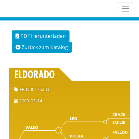
PDF Herunterladen
Zurück zum Katalog
ELDORADO
FR3330176283
2009-03-14
CRACK
LEO
EMILIE
VALEO
FALLOU
POLKA