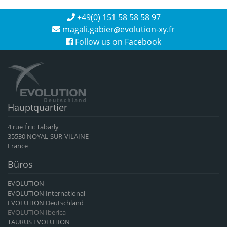
+49(0) 151 58 58 58 97
magali.gabier
evolution-xy.fr
Follow us on Facebook
Hauptquartier
4 rue Éric Tabarly
35530 NOYAL-SUR-VILAINE
France
Büros
EVOLUTION
EVOLUTION International
EVOLUTION Deutschland
EVOLUTION Iberica
TAURUS EVOLUTION