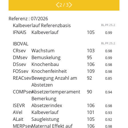
2
/
3
Referenz :
07/2026
Kalbeverlauf Referenzbasis
BL.PF.25.2
IFNAIS
Kalbeverlauf
105
0.99
IBOVAL
BL.PF.25.2
CRsev
Wachstum
103
0.98
DMsev
Bemuskelung
95
0.99
DSsev
Knochenbau
106
0.98
FOSsev
Knochenfeinheit
109
0.98
REACsev
Bewegung Anzahl am
92
0.85
Abstetzen
COMPsev
Absetzertemperament
90
0.94
Bemerkung
ISEVR
Absetzerindex
106
0.98
AVel
Kalbeverlauf
101
0.93
ALait
Saugleistung
105
0.92
MERPsev
Maternal Effekt auf
106
0.98