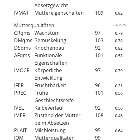
Absetzgewicht
IVMAT
Muttereigenschaften
109
0.92
Mutterqualitäten
BL.QM.25
CRqms
Wachstum
97
0.79
DMqms
Bemuskelung
103
0.78
DSqms
Knochenbau
92
0.82
AFqms
Funktionale
101
0.58
Eigenschaften
IMOCR
Körperliche
97
0.79
Entwicklung
IFER
Fruchtbarkeit
96
0.31
PREC
Frühe
101
0.56
Geschlechtsreife
IVEL
Kalbeverlauf
92
0.50
IMER
Zustand der Mutter
108
0.46
beim Absetzen
PLAIT
Milchleistung
95
0.64
IQM
Mutterqualitäten
99