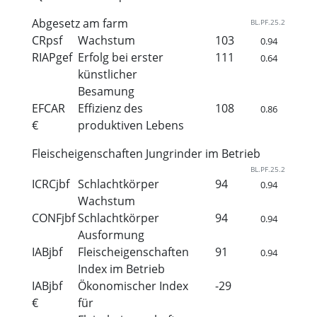
Abgesetz am farm
BL.PF.25.2
CRpsf
Wachstum
103
0.94
RIAPgef
Erfolg bei erster
111
0.64
künstlicher
Besamung
EFCAR
Effizienz des
108
0.86
€
produktiven Lebens
Fleischeigenschaften Jungrinder im Betrieb
BL.PF.25.2
ICRCjbf
Schlachtkörper
94
0.94
Wachstum
CONFjbf
Schlachtkörper
94
0.94
Ausformung
IABjbf
Fleischeigenschaften
91
0.94
Index im Betrieb
IABjbf
Ökonomischer Index
-29
€
für