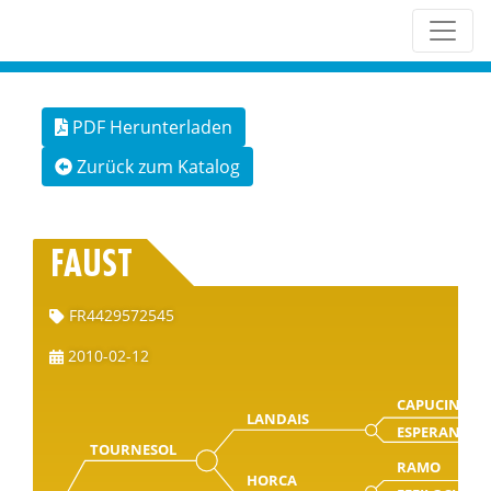
PDF Herunterladen
Zurück zum Katalog
FAUST
FR4429572545
2010-02-12
CAPUCIN
LANDAIS
ESPERANCE
TOURNESOL
RAMO
HORCA