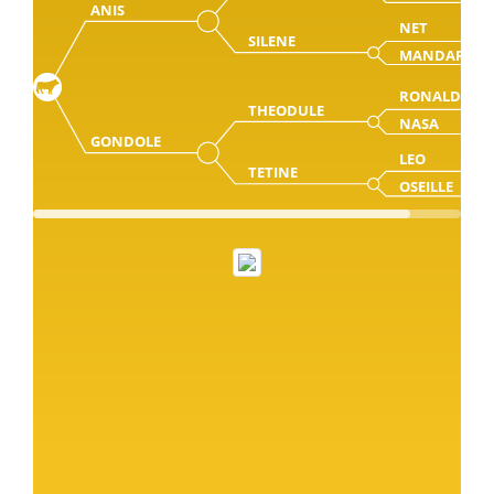
ANIS
NET
SILENE
MANDARINE
RONALD
THEODULE
NASA
GONDOLE
LEO
TETINE
OSEILLE