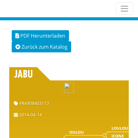
PDF Herunterladen
Zurück zum Katalog
JABU
FR4908403113
2014-04-14
LOULOU
OULOU
ICONE