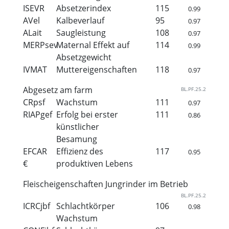
ISEVR
Absetzerindex
115
0.99
AVel
Kalbeverlauf
95
0.97
ALait
Saugleistung
108
0.97
MERPsev
Maternal Effekt auf
114
0.99
Absetzgewicht
IVMAT
Muttereigenschaften
118
0.97
Abgesetz am farm
BL.PF.25.2
CRpsf
Wachstum
111
0.97
RIAPgef
Erfolg bei erster
111
0.86
künstlicher
Besamung
EFCAR
Effizienz des
117
0.95
€
produktiven Lebens
Fleischeigenschaften Jungrinder im Betrieb
BL.PF.25.2
ICRCjbf
Schlachtkörper
106
0.98
Wachstum