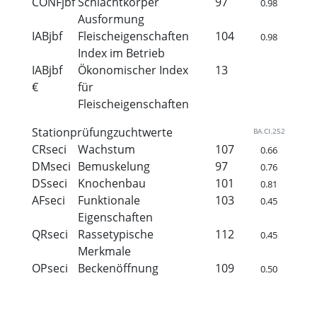
CONFjbf
Schlachtkörper
97
0.98
Ausformung
IABjbf
Fleischeigenschaften
104
0.98
Index im Betrieb
IABjbf
Ökonomischer Index
13
€
für
Fleischeigenschaften
Stationprüfungzuchtwerte
BA.CI.252
CRseci
Wachstum
107
0.66
DMseci
Bemuskelung
97
0.76
DSseci
Knochenbau
101
0.81
AFseci
Funktionale
103
0.45
Eigenschaften
QRseci
Rassetypische
112
0.45
Merkmale
OPseci
Beckenöffnung
109
0.50