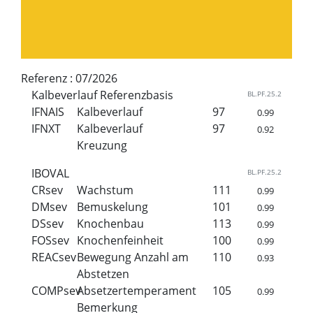
Referenz :
07/2026
Kalbeverlauf Referenzbasis
BL.PF.25.2
IFNAIS
Kalbeverlauf
97
0.99
IFNXT
Kalbeverlauf
97
0.92
Kreuzung
IBOVAL
BL.PF.25.2
CRsev
Wachstum
111
0.99
DMsev
Bemuskelung
101
0.99
DSsev
Knochenbau
113
0.99
FOSsev
Knochenfeinheit
100
0.99
REACsev
Bewegung Anzahl am
110
0.93
Abstetzen
COMPsev
Absetzertemperament
105
0.99
Bemerkung