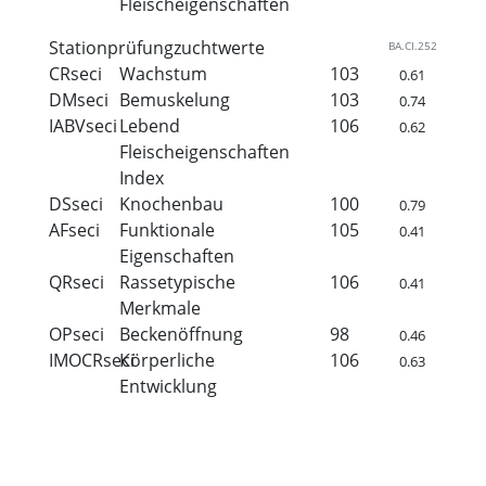
Fleischeigenschaften
Stationprüfungzuchtwerte
BA.CI.252
CRseci
Wachstum
103
0.61
DMseci
Bemuskelung
103
0.74
IABVseci
Lebend
106
0.62
Fleischeigenschaften
Index
DSseci
Knochenbau
100
0.79
AFseci
Funktionale
105
0.41
Eigenschaften
QRseci
Rassetypische
106
0.41
Merkmale
OPseci
Beckenöffnung
98
0.46
IMOCRseci
Körperliche
106
0.63
Entwicklung