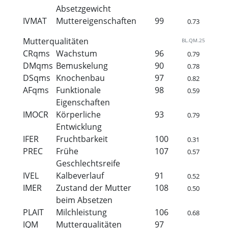
Absetzgewicht
IVMAT
Muttereigenschaften
99
0.73
Mutterqualitäten
BL.QM.25
CRqms
Wachstum
96
0.79
DMqms
Bemuskelung
90
0.78
DSqms
Knochenbau
97
0.82
AFqms
Funktionale
98
0.59
Eigenschaften
IMOCR
Körperliche
93
0.79
Entwicklung
IFER
Fruchtbarkeit
100
0.31
PREC
Frühe
107
0.57
Geschlechtsreife
IVEL
Kalbeverlauf
91
0.52
IMER
Zustand der Mutter
108
0.50
beim Absetzen
PLAIT
Milchleistung
106
0.68
IQM
Mutterqualitäten
97