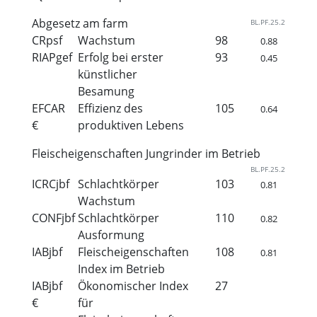
Abgesetz am farm
BL.PF.25.2
CRpsf
Wachstum
98
0.88
RIAPgef
Erfolg bei erster
93
0.45
künstlicher
Besamung
EFCAR
Effizienz des
105
0.64
€
produktiven Lebens
Fleischeigenschaften Jungrinder im Betrieb
BL.PF.25.2
ICRCjbf
Schlachtkörper
103
0.81
Wachstum
CONFjbf
Schlachtkörper
110
0.82
Ausformung
IABjbf
Fleischeigenschaften
108
0.81
Index im Betrieb
IABjbf
Ökonomischer Index
27
€
für