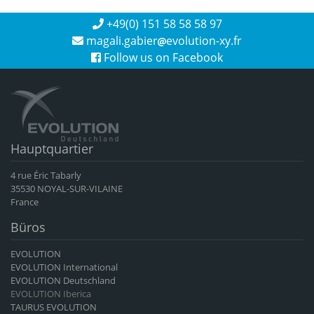
+49(0) 151 58 58 58 97
magali.gabier
evolution-xy.fr
Follow us on Facebook
Hauptquartier
4 rue Éric Tabarly
35530 NOYAL-SUR-VILAINE
France
Büros
EVOLUTION
EVOLUTION International
EVOLUTION Deutschland
EVOLUTION Iberica
TAURUS EVOLUTION