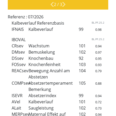
2
/
3
Referenz :
07/2026
Kalbeverlauf Referenzbasis
BL.PF.25.2
IFNAIS
Kalbeverlauf
99
0.98
IBOVAL
BL.PF.25.2
CRsev
Wachstum
101
0.94
DMsev
Bemuskelung
102
0.97
DSsev
Knochenbau
92
0.95
FOSsev
Knochenfeinheit
103
0.93
REACsev
Bewegung Anzahl am
104
0.79
Abstetzen
COMPsev
Absetzertemperament
105
0.88
Bemerkung
ISEVR
Absetzerindex
99
0.94
AVel
Kalbeverlauf
101
0.72
ALait
Saugleistung
102
0.73
MERPsev
Maternal Effekt auf
102
0.94