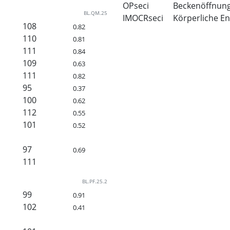
OPseci
Beckenöffnun
BL.QM.25
IMOCRseci
Körperliche En
108
0.82
110
0.81
111
0.84
109
0.63
111
0.82
95
0.37
100
0.62
112
0.55
101
0.52
97
0.69
111
BL.PF.25.2
99
0.91
102
0.41