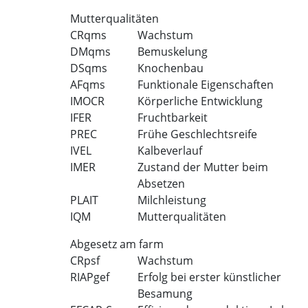
Mutterqualitäten
CRqms
Wachstum
DMqms
Bemuskelung
DSqms
Knochenbau
AFqms
Funktionale Eigenschaften
IMOCR
Körperliche Entwicklung
IFER
Fruchtbarkeit
PREC
Frühe Geschlechtsreife
IVEL
Kalbeverlauf
IMER
Zustand der Mutter beim
Absetzen
PLAIT
Milchleistung
IQM
Mutterqualitäten
Abgesetz am farm
CRpsf
Wachstum
RIAPgef
Erfolg bei erster künstlicher
Besamung