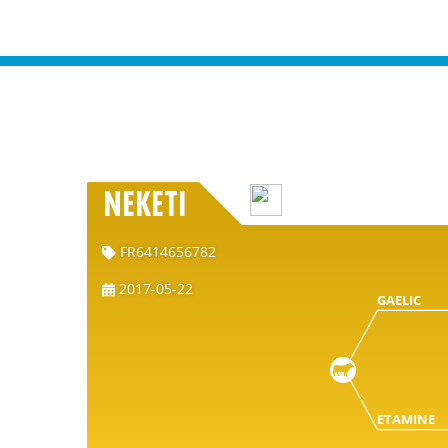
NEKETI
FR6414656782
2017-05-22
GAELIC
ETAMINE