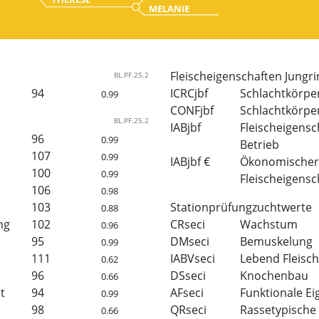
MELANIE
Fleischeigenschaften Jungri
BL.PF.25.2
94
ICRCjbf
Schlachtkörp
0.99
CONFjbf
Schlachtkörpe
BL.PF.25.2
IABjbf
Fleischeigensc
96
0.99
Betrieb
107
0.99
IABjbf €
Ökonomischer 
100
0.99
Fleischeigensc
106
0.98
103
Stationprüfungzuchtwerte
0.88
ng
102
CRseci
Wachstum
0.96
95
DMseci
Bemuskelung
0.99
111
IABVseci
Lebend Fleisch
0.62
96
DSseci
Knochenbau
0.66
t
94
AFseci
Funktionale Ei
0.99
98
QRseci
Rassetypische
0.66