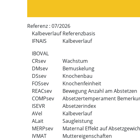
Referenz :
07/2026
Kalbeverlauf Referenzbasis
IFNAIS
Kalbeverlauf
IBOVAL
CRsev
Wachstum
DMsev
Bemuskelung
DSsev
Knochenbau
FOSsev
Knochenfeinheit
REACsev
Bewegung Anzahl am Abstetzen
COMPsev
Absetzertemperament Bemerku
ISEVR
Absetzerindex
AVel
Kalbeverlauf
ALait
Saugleistung
MERPsev
Maternal Effekt auf Absetzgewich
IVMAT
Muttereigenschaften