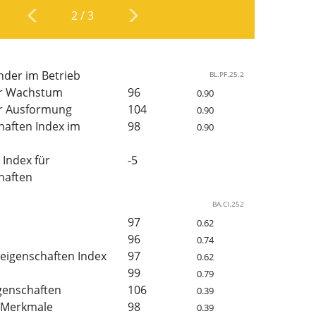
2
/
3
nder im Betrieb
BL.PF.25.2
er Wachstum
96
0.90
r Ausformung
104
0.90
haften Index im
98
0.90
Index für
-5
haften
BA.CI.252
97
0.62
96
0.74
eigenschaften Index
97
0.62
99
0.79
genschaften
106
0.39
 Merkmale
98
0.39