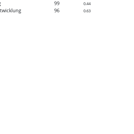
g
99
0.44
twicklung
96
0.63