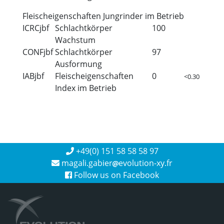
Fleischeigenschaften Jungrinder im Betrieb
ICRCjbf
Schlachtkörper
100
Wachstum
CONFjbf
Schlachtkörper
97
Ausformung
IABjbf
Fleischeigenschaften
0
<0.30
Index im Betrieb
+49(0) 151 58 58 58 97
magali.gabier
evolution-xy.fr
Follow us on Facebook