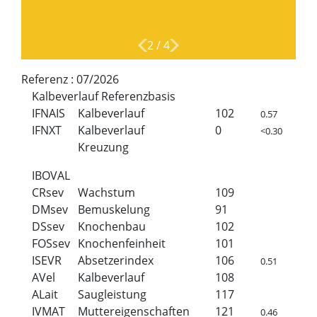
2
/
4
Referenz :
07/2026
Kalbeverlauf Referenzbasis
IFNAIS
Kalbeverlauf
102
0.57
IFNXT
Kalbeverlauf
0
<0.30
Kreuzung
IBOVAL
CRsev
Wachstum
109
DMsev
Bemuskelung
91
DSsev
Knochenbau
102
FOSsev
Knochenfeinheit
101
ISEVR
Absetzerindex
106
0.51
AVel
Kalbeverlauf
108
ALait
Saugleistung
117
IVMAT
Muttereigenschaften
121
0.46